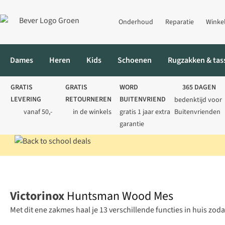
Onderhoud
Reparatie
Winke
Dames
Heren
Kids
Schoenen
Rugzakken & tas
GRATIS
GRATIS
WORD
365 DAGEN
LEVERING
RETOURNEREN
BUITENVRIEND
bedenktijd voor
vanaf 50,-
in de winkels
gratis 1 jaar extra
Buitenvrienden
garantie
Home
Kamperen
Koken
Collectie
Huntsman Wood Mes
Victorinox
Huntsman Wood Mes
Met dit ene zakmes haal je 13 verschillende functies in huis zodat 