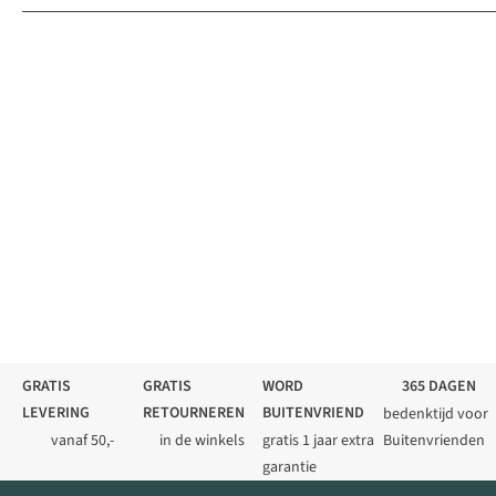
GRATIS
GRATIS
WORD
365 DAGEN
LEVERING
RETOURNEREN
BUITENVRIEND
bedenktijd voor
vanaf 50,-
in de winkels
gratis 1 jaar extra
Buitenvrienden
garantie