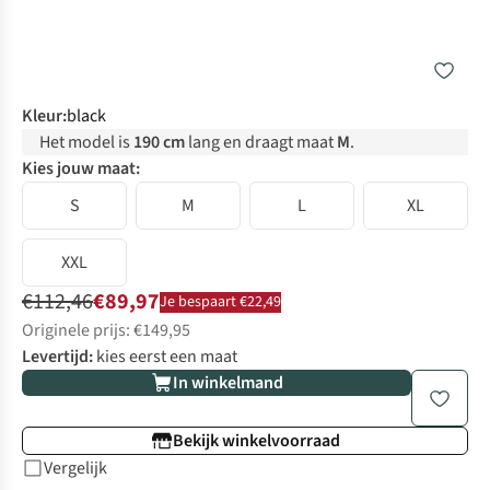
Kleur
:
black
Het model is
190 cm
lang en draagt maat
M
.
Kies jouw maat:
S
M
L
XL
XXL
€112,46
€89,97
Je bespaart €22,49
Originele prijs: €149,95
Levertijd:
kies eerst een maat
In winkelmand
Bekijk winkelvoorraad
Vergelijk