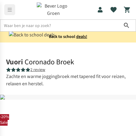
Sho
Back to school
deals!
Sportkleding
Sportbroeken
Vuori
Coronado Broek
2 review
Zachte en warme joggingbroek met tapered fit voor reizen,
relaxen en herstel.
-20%
Sale