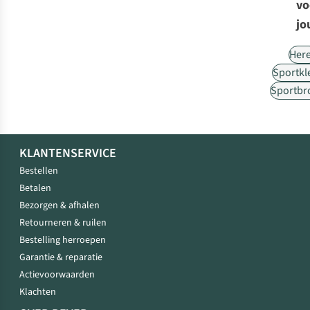
vo
jo
Her
Sportkl
Sportbr
KLANTENSERVICE
Bestellen
Betalen
Bezorgen & afhalen
Retourneren & ruilen
Bestelling herroepen
Garantie & reparatie
Actievoorwaarden
Klachten