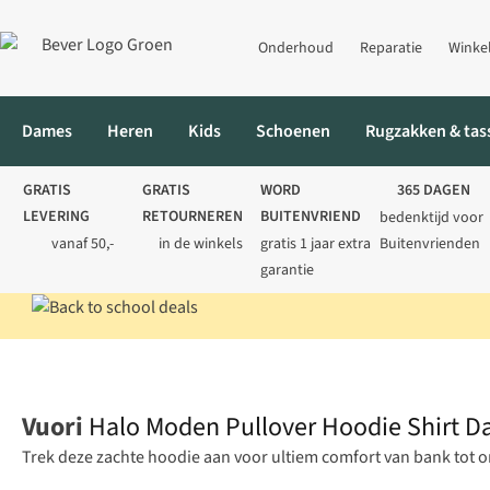
Onderhoud
Reparatie
Winke
Dames
Heren
Kids
Schoenen
Rugzakken & tas
GRATIS
GRATIS
WORD
365 DAGEN
LEVERING
RETOURNEREN
BUITENVRIEND
bedenktijd voor
vanaf 50,-
in de winkels
gratis 1 jaar extra
Buitenvrienden
garantie
Home
Dames
Sportkleding
Sportshirts
Halo Moden Pullove
Vuori
Halo Moden Pullover Hoodie Shirt 
Trek deze zachte hoodie aan voor ultiem comfort van bank tot 