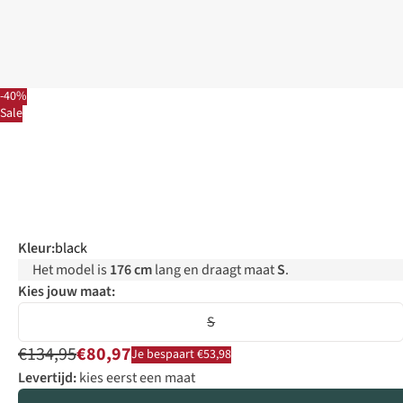
-40%
Sale
Kleur
:
black
Het model is
176 cm
lang en draagt maat
S
.
Kies jouw maat:
S
€134,95
€80,97
Je bespaart €53,98
Levertijd:
kies eerst een maat