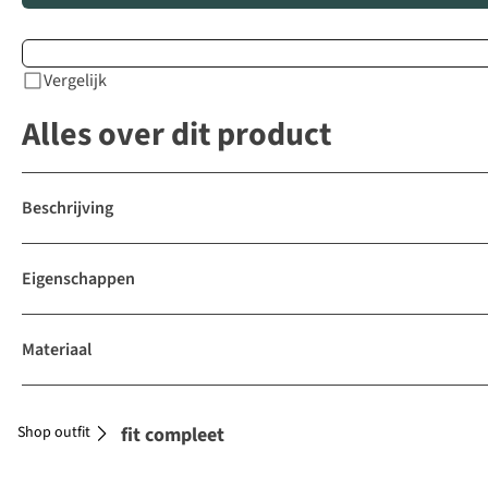
Vergelijk
Alles over dit product
Beschrijving
Eigenschappen
Materiaal
Shop outfit
Maak je outfit compleet