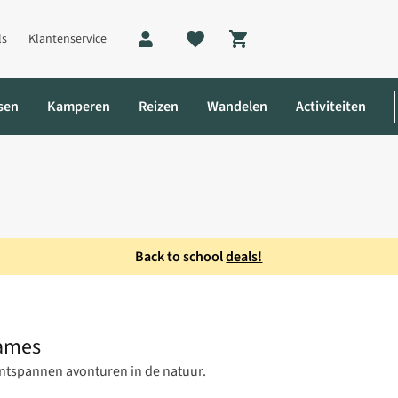
ls
Klantenservice
Shopping cart
sen
Kamperen
Reizen
Wandelen
Activiteiten
Back to school
deals!
r Hoodie Shirt Dames
Dames
ontspannen avonturen in de natuur.