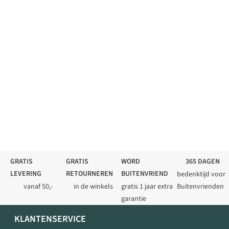
GRATIS
GRATIS
WORD
365 DAGEN
LEVERING
RETOURNEREN
BUITENVRIEND
bedenktijd voor
vanaf 50,-
in de winkels
gratis 1 jaar extra
Buitenvrienden
garantie
KLANTENSERVICE