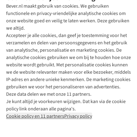
Bever.nl maakt gebruik van cookies. We gebruiken
functionele en privacy-vriendelijke analytische cookies om
onze website goed en veilig te laten werken. Deze gebruiken
Direct advies van een Buitenexpert
we altijd.
Accepteer je alle cookies, dan geef je toestemming voor het
+31 (0)85 888 50 88
verzamelen en delen van persoonsgegevens en het gebruik
+31 6 12 28 49 80
van analytische, personalisatie en marketing cookies. De
analytische cookies gebruiken we om bij te houden hoe onze
Contactformulier
website wordt gebruikt. Met personalisatie cookies kunnen
we de website relevanter maken voor elke bezoeker, middels
IP-adres en andere unieke kenmerken. De marketing cookies
Algeme
gebruiken we voor het personaliseren van advertenties.
voorwa
Deze data delen we met onze 11 partners.
|
Je kunt altijd je voorkeuren wijzigen. Dat kan via de cookie
Priva
policy link onderaan alle pagina's.
polic
Cookie policy en 11 partners
Privacy policy
|
Cook
polic