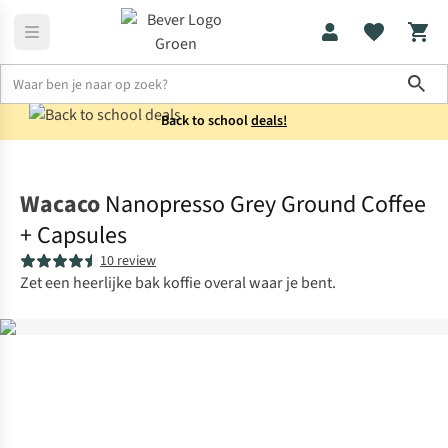
Sho
Back to school
deals!
Koken
Koffiezetapparaten
Wacaco
Nanopresso Grey Ground Coffee
+ Capsules
10 review
Zet een heerlijke bak koffie overal waar je bent.