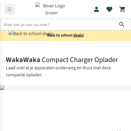
Sho
Back to school
deals!
Elektronica
Opladers
WakaWaka
Compact Charger Oplader
Laad snel al je apparaten onderweg en thuis met deze
compacte oplader.