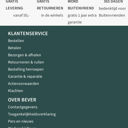
GRATIS
GRATIS
WORD
365 DAGEN
LEVERING
RETOURNEREN
BUITENVRIEND
bedenktijd voor
vanaf 50,-
in de winkels
gratis 1 jaar extra
Buitenvrienden
garantie
KLANTENSERVICE
Bestellen
Betalen
Bezorgen & afhalen
Retourneren & ruilen
Bestelling herroepen
Garantie & reparatie
Actievoorwaarden
Klachten
OVER BEVER
Contactgegevens
Toegankelijkheidsverklaring
Pers en nieuws