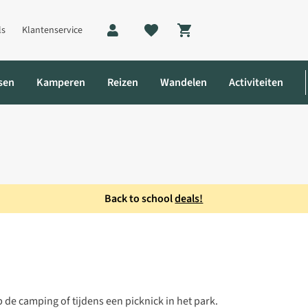
ls
Klantenservice
Shopping cart
sen
Kamperen
Reizen
Wandelen
Activiteiten
Back to school
deals!
lapbaar Krukje
de camping of tijdens een picknick in het park.