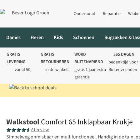
Onderhoud
Reparatie
Winke
Dames
Heren
Kids
Schoenen
Rugzakken & tas
GRATIS
GRATIS
WORD
365 DAGEN
LEVERING
RETOURNEREN
BUITENVRIEND
bedenktijd voor
vanaf 50,-
in de winkels
gratis 1 jaar extra
Buitenvrienden
garantie
Home
Kamperen
Kampeermeubels
Stoelen
Comfort 65 Ink
Walkstool
Comfort 65 Inklapbaar Krukje
61 review
Simpelweg onmisbaar en multifunctioneel. Handig in de tuin, op 