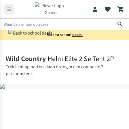
Sho
Back to school
deals!
Tenten
2-persoons
Wild Country
Helm Elite 2 Se Tent 2P
Trek licht op pad en slaap droog in een compacte 2-
persoonstent.