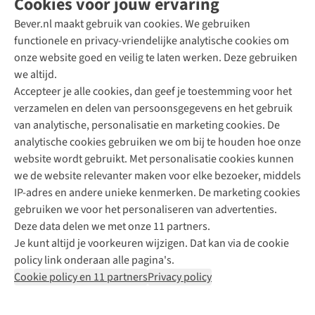
Cookies voor jouw ervaring
Bever.nl maakt gebruik van cookies. We gebruiken
functionele en privacy-vriendelijke analytische cookies om
onze website goed en veilig te laten werken. Deze gebruiken
Direct advies van een Buitenexpert
we altijd.
Accepteer je alle cookies, dan geef je toestemming voor het
+31 (0)85 888 50 88
verzamelen en delen van persoonsgegevens en het gebruik
+31 6 12 28 49 80
van analytische, personalisatie en marketing cookies. De
analytische cookies gebruiken we om bij te houden hoe onze
Contactformulier
website wordt gebruikt. Met personalisatie cookies kunnen
we de website relevanter maken voor elke bezoeker, middels
IP-adres en andere unieke kenmerken. De marketing cookies
Algeme
gebruiken we voor het personaliseren van advertenties.
voorwa
Deze data delen we met onze 11 partners.
|
Je kunt altijd je voorkeuren wijzigen. Dat kan via de cookie
Priva
policy link onderaan alle pagina's.
polic
Cookie policy en 11 partners
Privacy policy
|
Cook