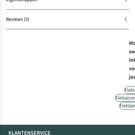
Reviews
(3)
Mo
oo
in
vo
jo
Fiet
Fietsacce
Fietsl
KLANTENSERVICE