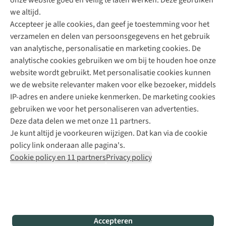
onze website goed en veilig te laten werken. Deze gebruiken
Direct advies van een Buitenexpert
we altijd.
Accepteer je alle cookies, dan geef je toestemming voor het
+31 (0)85 888 50 88
verzamelen en delen van persoonsgegevens en het gebruik
+31 6 12 28 49 80
van analytische, personalisatie en marketing cookies. De
analytische cookies gebruiken we om bij te houden hoe onze
Contactformulier
website wordt gebruikt. Met personalisatie cookies kunnen
we de website relevanter maken voor elke bezoeker, middels
IP-adres en andere unieke kenmerken. De marketing cookies
Algeme
gebruiken we voor het personaliseren van advertenties.
voorwa
Deze data delen we met onze 11 partners.
|
Je kunt altijd je voorkeuren wijzigen. Dat kan via de cookie
Priva
policy link onderaan alle pagina's.
polic
Cookie policy en 11 partners
Privacy policy
|
Cook
polic
|
© 202
Accepteren
Bever