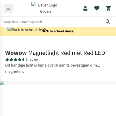
Sho
Back to school
deals!
Fietsaccessoires
Fietslampen
Wowow
Magnetlight Red met Red LED
3 review
Dit handige licht is bijna overal aan te bevestigen d.m.v.
magneten.