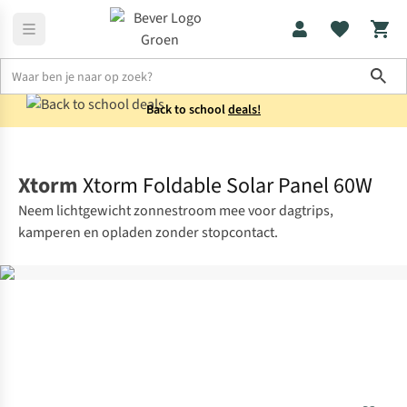
Sho
Back to school
deals!
Elektronica
Opladers
Xtorm
Xtorm Foldable Solar Panel 60W
Neem lichtgewicht zonnestroom mee voor dagtrips,
kamperen en opladen zonder stopcontact.