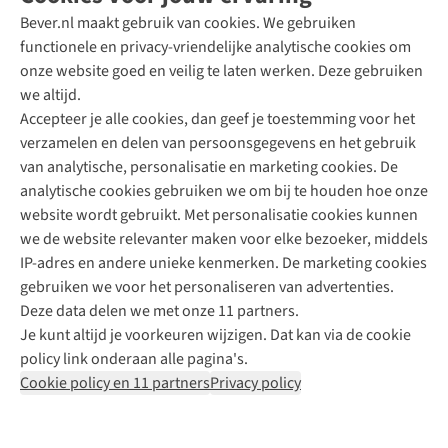
Bever.nl maakt gebruik van cookies. We gebruiken
functionele en privacy-vriendelijke analytische cookies om
onze website goed en veilig te laten werken. Deze gebruiken
Direct advies van een Buitenexpert
we altijd.
Accepteer je alle cookies, dan geef je toestemming voor het
+31 (0)85 888 50 88
verzamelen en delen van persoonsgegevens en het gebruik
+31 6 12 28 49 80
van analytische, personalisatie en marketing cookies. De
analytische cookies gebruiken we om bij te houden hoe onze
Contactformulier
website wordt gebruikt. Met personalisatie cookies kunnen
we de website relevanter maken voor elke bezoeker, middels
IP-adres en andere unieke kenmerken. De marketing cookies
Algeme
gebruiken we voor het personaliseren van advertenties.
voorwa
Deze data delen we met onze 11 partners.
|
Je kunt altijd je voorkeuren wijzigen. Dat kan via de cookie
Priva
policy link onderaan alle pagina's.
polic
Cookie policy en 11 partners
Privacy policy
|
Cook
polic