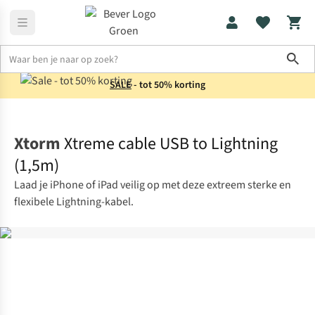
Sho
SALE
- tot 50% korting
Elektronica
Opladers
Xtorm
Xtreme cable USB to Lightning
(1,5m)
Laad je iPhone of iPad veilig op met deze extreem sterke en
flexibele Lightning-kabel.