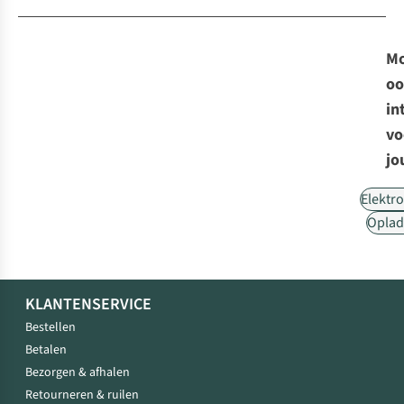
Mo
oo
in
vo
jo
Elektr
Oplad
KLANTENSERVICE
Bestellen
Betalen
Bezorgen & afhalen
Retourneren & ruilen