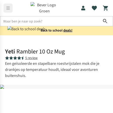
Sho
Back to school
deals!
Koken
Bekers & glazen
Yeti
Rambler 10 Oz Mug
5 review
Een geïsoleerde en stapelbare roestvrijstalen mok die je
drankjes op temperatuur houdt, ideaal voor avonturen
buitenshuis.