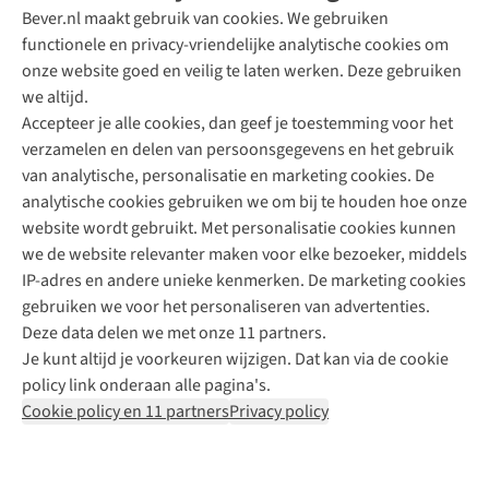
Bever.nl maakt gebruik van cookies. We gebruiken
functionele en privacy-vriendelijke analytische cookies om
onze website goed en veilig te laten werken. Deze gebruiken
Direct advies van een Buitenexpert
we altijd.
Accepteer je alle cookies, dan geef je toestemming voor het
+31 (0)85 888 50 88
verzamelen en delen van persoonsgegevens en het gebruik
+31 6 12 28 49 80
van analytische, personalisatie en marketing cookies. De
analytische cookies gebruiken we om bij te houden hoe onze
Contactformulier
website wordt gebruikt. Met personalisatie cookies kunnen
we de website relevanter maken voor elke bezoeker, middels
IP-adres en andere unieke kenmerken. De marketing cookies
Algeme
gebruiken we voor het personaliseren van advertenties.
voorwa
Deze data delen we met onze 11 partners.
|
Je kunt altijd je voorkeuren wijzigen. Dat kan via de cookie
Priva
policy link onderaan alle pagina's.
polic
Cookie policy en 11 partners
Privacy policy
|
Cook
polic