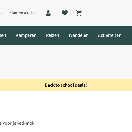
ls
Klantenservice
Shopping cart
sen
Kamperen
Reizen
Wandelen
Activiteiten
Back to school
deals!
Travel Mug Straw Lid
e voor je Yeti-mok.