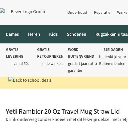
Onderhoud
Reparatie
Winke
Dames
Heren
Kids
Schoenen
Rugzakken & tas
GRATIS
GRATIS
WORD
365 DAGEN
LEVERING
RETOURNEREN
BUITENVRIEND
bedenktijd voor
vanaf 50,-
in de winkels
gratis 1 jaar extra
Buitenvrienden
garantie
Home
Kamperen
Koken
Koffiezetapparaten
Rambler 20 Oz 
Yeti
Rambler 20 Oz Travel Mug Straw Lid
Drink onderweg zonder knoeien met dit lekvrije deksel met rietj