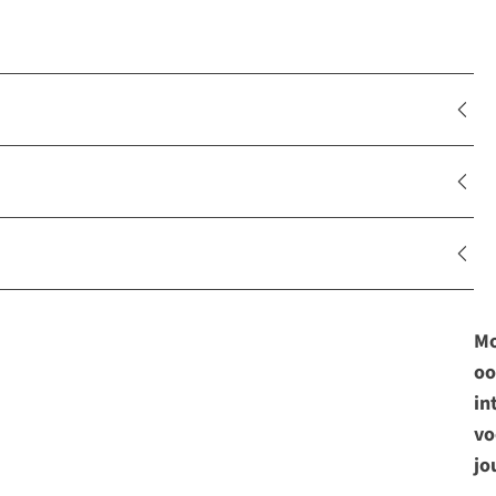
Mo
oo
in
vo
jo