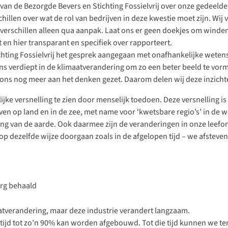
an de Bezorgde Bevers en Stichting Fossielvrij over onze gedeelde z
hillen over wat de rol van bedrijven in deze kwestie moet zijn. Wi
erschillen alleen qua aanpak. Laat ons er geen doekjes om winden:
t en hier transparant en specifiek over rapporteert.
 Stichting Fossielvrij het gesprek aangegaan met onafhankelijke we
s verdiept in de klimaatverandering om zo een beter beeld te vorme
n ons nog meer aan het denken gezet. Daarom delen wij deze inzich
lijke versnelling te zien door menselijk toedoen. Deze versnelling is 
ven op land en in de zee, met name voor ‘kwetsbare regio’s’ in de w
ing van de aarde. Ook daarmee zijn de veranderingen in onze leefo
op dezelfde wijze doorgaan zoals in de afgelopen tijd – we afstev
aatverandering, maar deze industrie verandert langzaam.
over tijd tot zo’n 90% kan worden afgebouwd. Tot die tijd kunnen w