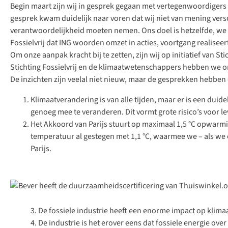
Begin maart zijn wij in gesprek gegaan met vertegenwoordigers v
gesprek kwam duidelijk naar voren dat wij niet van mening versc
verantwoordelijkheid moeten nemen. Ons doel is hetzelfde, we v
Fossielvrij dat ING woorden omzet in acties, voortgang realiseer
Om onze aanpak kracht bij te zetten, zijn wij op initiatief van
Stichting Fossielvrij en de klimaatwetenschappers hebben we on
De inzichten zijn veelal niet nieuw, maar de gesprekken hebbe
Klimaatverandering is van alle tijden, maar er is een duide
genoeg mee te veranderen. Dit vormt grote risico’s voor le
Het Akkoord van Parijs stuurt op maximaal 1,5 °C opwarm
temperatuur al gestegen met 1,1 °C, waarmee we – als we 
Parijs.
3. De fossiele industrie heeft een enorme impact op klim
4. De industrie is het erover eens dat fossiele energie 