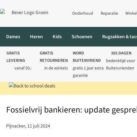
Onderhoud
Reparatie
Winke
Dames
Heren
Kids
Schoenen
Rugzakken & tas
GRATIS
GRATIS
WORD
365 DAGEN
LEVERING
RETOURNEREN
BUITENVRIEND
bedenktijd voor
vanaf 50,-
in de winkels
gratis 1 jaar extra
Buitenvrienden
garantie
Home
Perspagina en nieuws
Fossielvrij bankieren: update gesp
Fossielvrij bankieren: update gesprek
Pijnacker, 11 juli 2024