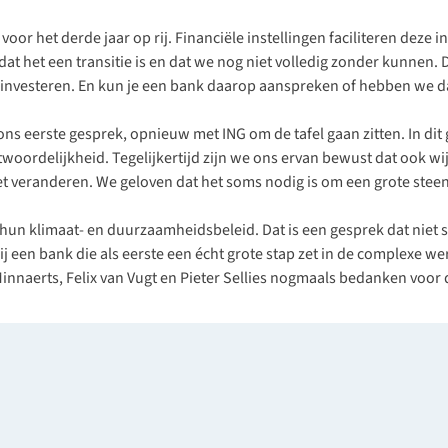
voor het derde jaar op rij. Financiële instellingen faciliteren deze 
 dat het een transitie is en dat we nog niet volledig zonder kunne
nvesteren. En kun je een bank daarop aanspreken of hebben we daar
ons eerste gesprek, opnieuw met ING om de tafel gaan zitten. In di
delijkheid. Tegelijkertijd zijn we ons ervan bewust dat ook wij, B
et veranderen. We geloven dat het soms nodig is om een grote steen 
 hun klimaat- en duurzaamheidsbeleid. Dat is een gesprek dat niet
ij een bank die als eerste een écht grote stap zet in de complexe we
Minnaerts, Felix van Vugt en Pieter Sellies nogmaals bedanken voor