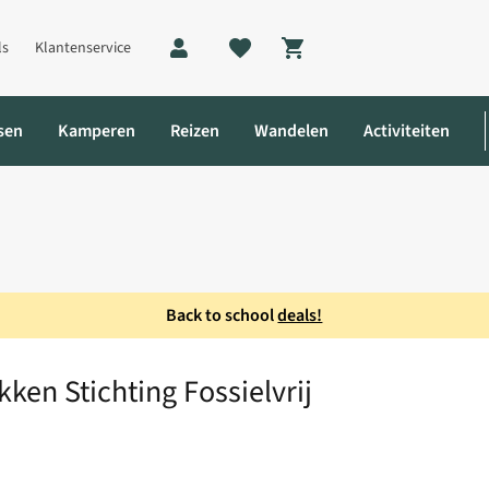
ls
Klantenservice
Shopping cart
sen
Kamperen
Reizen
Wandelen
Activiteiten
Back to school
deals!
rekken Stichting Fossielvrij
ken Stichting Fossielvrij