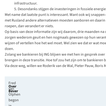
infrastructuur.
5. Desondanks stijgen de investeringen in fossiele energie 
Met name dat laatste punt is interessant. Want ook wij snappen
met Rusland andere alternatieven moesten aanboren en daarin i
roepen, dan verandert er niets.
Op basis van deze informatie zijn wij daarom, drie maanden na 
zorgen wederom geuit en hen nogmaals gewezen op hun verantwoor
wijzen of vertellen hoe het wel moet. Wel zien we dat er wat mo
doen.
Zolang we bankieren bij ING blijven we met hen in gesprek over
brengen in deze transitie. Hoe tof zou het zijn om te bankieren b
Via deze weg, willen we Roderik van de Wal, Pieter Pauw, Boris 
Fred
Over
van
Bever
Olphen
begon
in