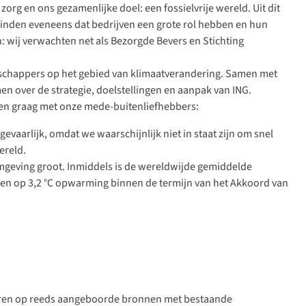
org en ons gezamenlijke doel: een fossielvrije wereld. Uit dit
j vinden eveneens dat bedrijven een grote rol hebben en hun
 wij verwachten net als Bezorgde Bevers en Stichting
tenschappers op het gebied van klimaatverandering. Samen met
n over de strategie, doelstellingen en aanpak van ING.
ten graag met onze mede-buitenliefhebbers:
gevaarlijk, omdat we waarschijnlijk niet in staat zijn om snel
ereld.
mgeving groot. Inmiddels is de wereldwijde gemiddelde
enen op 3,2 °C opwarming binnen de termijn van het Akkoord van
e teren op reeds aangeboorde bronnen met bestaande