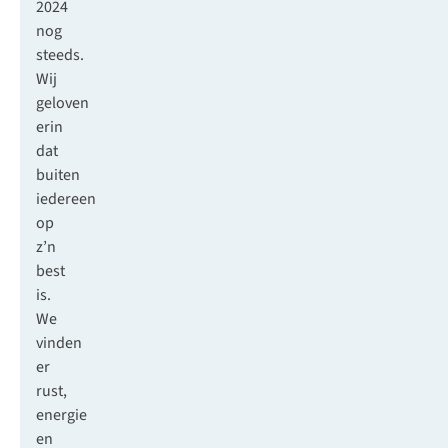
2024
nog
steeds.
Wij
geloven
erin
dat
buiten
iedereen
op
z’n
best
is.
We
vinden
er
rust,
energie
en