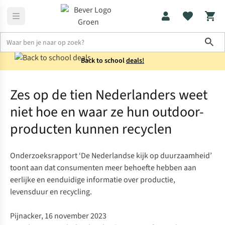
Sho
Back to school
deals!
Perspagina en nieuws
Zes op de tien Nederlanders weet niet ho
Zes op de tien Nederlanders weet
niet hoe en waar ze hun outdoor-
producten kunnen recyclen
Onderzoeksrapport ‘De Nederlandse kijk op duurzaamheid’
toont aan dat consumenten meer behoefte hebben aan
eerlijke en eenduidige informatie over productie,
levensduur en recycling.
Pijnacker, 16 november 2023