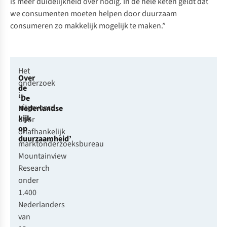
is meer duidelijkheid over nodig. In de hele keten geldt dat
we consumenten moeten helpen door duurzaam
consumeren zo makkelijk mogelijk te maken.”
Het
Over
onderzoek
de
is
‘De
uitgevoerd
Nederlandse
kijk
door
op
onafhankelijk
duurzaamheid’
marktonderzoeksbureau
Mountainview
Research
onder
1.400
Nederlanders
van