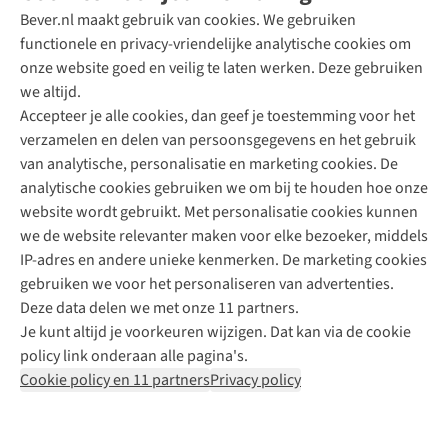
Bever.nl maakt gebruik van cookies. We gebruiken
functionele en privacy-vriendelijke analytische cookies om
onze website goed en veilig te laten werken. Deze gebruiken
Direct advies van een Buitenexpert
we altijd.
Accepteer je alle cookies, dan geef je toestemming voor het
+31 (0)85 888 50 88
verzamelen en delen van persoonsgegevens en het gebruik
+31 6 12 28 49 80
van analytische, personalisatie en marketing cookies. De
analytische cookies gebruiken we om bij te houden hoe onze
Contactformulier
website wordt gebruikt. Met personalisatie cookies kunnen
we de website relevanter maken voor elke bezoeker, middels
IP-adres en andere unieke kenmerken. De marketing cookies
Algeme
gebruiken we voor het personaliseren van advertenties.
voorwa
Deze data delen we met onze 11 partners.
|
Je kunt altijd je voorkeuren wijzigen. Dat kan via de cookie
Priva
policy link onderaan alle pagina's.
polic
Cookie policy en 11 partners
Privacy policy
|
Cook
polic