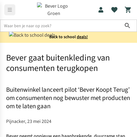
Sho
Back to school
deals!
Perspagina en nieuws
Bever gaat buitenkleding van consument
Bever gaat buitenkleding van
consumenten terugkopen
Buitenwinkel lanceert pilot ‘Bever Koopt Terug’
om consumenten nog bewuster met producten
om te laten gaan
Pijnacker, 23 mei 2024
Bever neemt opnieuw een baanbrekende, duurzame stap