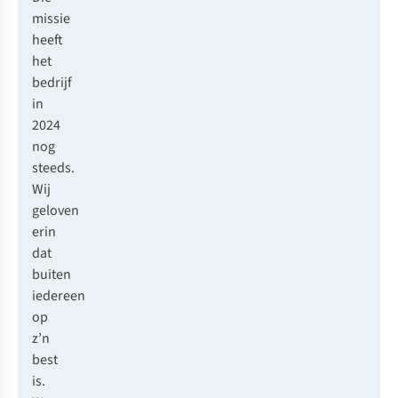
missie
heeft
het
bedrijf
in
2024
nog
steeds.
Wij
geloven
erin
dat
buiten
iedereen
op
z’n
best
is.