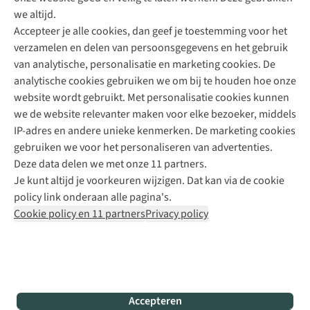
Direct advies van een Buitenexpert
we altijd.
Accepteer je alle cookies, dan geef je toestemming voor het
+31 (0)85 888 50 88
verzamelen en delen van persoonsgegevens en het gebruik
+31 6 12 28 49 80
van analytische, personalisatie en marketing cookies. De
analytische cookies gebruiken we om bij te houden hoe onze
Contactformulier
website wordt gebruikt. Met personalisatie cookies kunnen
we de website relevanter maken voor elke bezoeker, middels
IP-adres en andere unieke kenmerken. De marketing cookies
Algeme
gebruiken we voor het personaliseren van advertenties.
voorwa
Deze data delen we met onze 11 partners.
|
Je kunt altijd je voorkeuren wijzigen. Dat kan via de cookie
Priva
policy link onderaan alle pagina's.
polic
Cookie policy en 11 partners
Privacy policy
|
Cook
polic
|
© 202
Accepteren
Bever