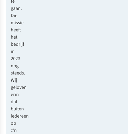
te
gaan.
Die
missie
heeft
het
bedrijf
in
2023
nog
steeds.
Wij
geloven
erin
dat
buiten
iedereen
op
z’n