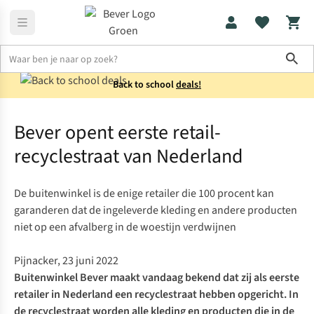
Sho
Back to school
deals!
Perspagina en nieuws
Bever opent eerste retail-recyclestraat va
Bever opent eerste retail-
recyclestraat van Nederland
De buitenwinkel is de enige retailer die 100 procent kan
garanderen dat de ingeleverde kleding en andere producten
niet op een afvalberg in de woestijn verdwijnen
Pijnacker, 23 juni 2022
Buitenwinkel Bever
maakt vandaag bekend dat zij als eerste
retailer in Nederland een recyclestraat hebben opgericht. In
de recyclestraat worden alle kleding en producten die in de