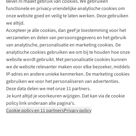
Bever.nl maakt gebruik van cookies. We gebruiken
functionele en privacy-vriendelijke analytische cookies om
onze website goed en veilig te laten werken. Deze gebruiken
Direct advies van een Buitenexpert
we altijd.
Accepteer je alle cookies, dan geef je toestemming voor het
+31 (0)85 888 50 88
verzamelen en delen van persoonsgegevens en het gebruik
+31 6 12 28 49 80
van analytische, personalisatie en marketing cookies. De
analytische cookies gebruiken we om bij te houden hoe onze
Contactformulier
website wordt gebruikt. Met personalisatie cookies kunnen
we de website relevanter maken voor elke bezoeker, middels
IP-adres en andere unieke kenmerken. De marketing cookies
Algeme
gebruiken we voor het personaliseren van advertenties.
voorwa
Deze data delen we met onze 11 partners.
|
Je kunt altijd je voorkeuren wijzigen. Dat kan via de cookie
Priva
policy link onderaan alle pagina's.
polic
Cookie policy en 11 partners
Privacy policy
|
Cook
polic
|