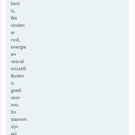
best
is.
We
vinden
er
rust,
energie
en
vooral
onszelf.
Buiten
is
goed
voor
ons.
En
daarom
zijn
wij