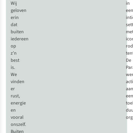
Wij
in
geloven
ee
erin
int
dat
set
buiten
me
iedereen
ico
op
rod
z’n
ten
best
De
is.
Par
We
wer
vinden
act
er
aa
rust,
ee
energie
toe
en
du
vooral
org
onszelf.
Buiten