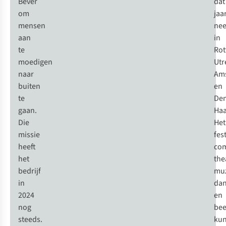
Bever
dat
om
jaar
mensen
nee
aan
in
te
Rot
moedigen
Utr
naar
Am
buiten
en
te
De
gaan.
Haa
Die
Het
missie
fest
heeft
com
het
the
bedrijf
muz
in
da
2024
en
nog
bee
steeds.
kun