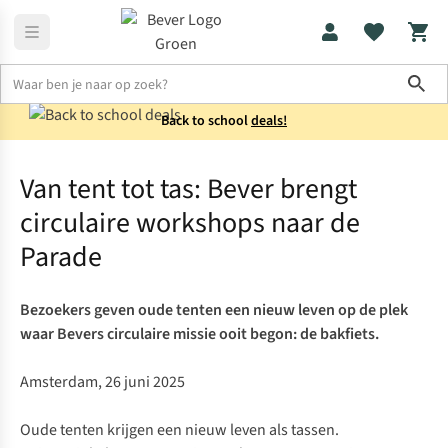
Sho
Back to school
deals!
Perspagina en nieuws
Van tent tot tas: Bever brengt circulaire 
Van tent tot tas: Bever brengt
circulaire workshops naar de
Parade
Bezoekers geven oude tenten een nieuw leven op de plek
waar Bevers circulaire missie ooit begon: de bakfiets.
Amsterdam, 26 juni 2025
Oude tenten krijgen een nieuw leven als tassen.