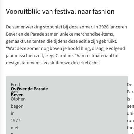
Vooruitblik: van festival naar fashion
De samenwerking stopt niet bij deze zomer. In 2026 lanceren
Bever en de Parade samen unieke merchandise-items,
gemaakt van tenten die tijdens deze editie zijn gebruikt.
“Wat deze zomer nog boven je hoofd hing, draag je volgend
jaar misschien zelf,” zegt Caroline. “Van restmateriaal tot
designstatement – zo sluiten we de cirkel écht.”
Fred
De
Over
Over de Parade
van
Par
Bever
Olphen
is
begon
ee
in
uni
1977
ron
met
the