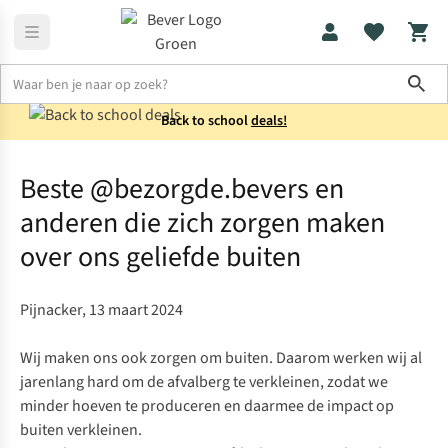
Sho
Back to school
deals!
Perspagina en nieuws
Beste @bezorgde.bevers en anderen die zi
Beste @bezorgde.bevers en
anderen die zich zorgen maken
over ons geliefde buiten
Pijnacker, 13 maart 2024
Wij maken ons ook zorgen om buiten. Daarom werken wij al
jarenlang hard om de afvalberg te verkleinen, zodat we
minder hoeven te produceren en daarmee de impact op
buiten verkleinen.