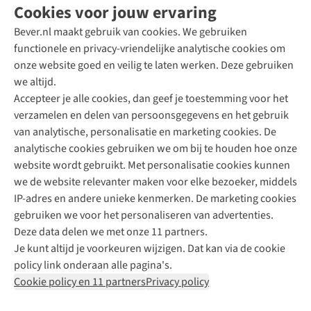
Cookies voor jouw ervaring
Bever.nl maakt gebruik van cookies. We gebruiken
functionele en privacy-vriendelijke analytische cookies om
onze website goed en veilig te laten werken. Deze gebruiken
Direct advies van een Buitenexpert
we altijd.
Accepteer je alle cookies, dan geef je toestemming voor het
+31 (0)85 888 50 88
verzamelen en delen van persoonsgegevens en het gebruik
+31 6 12 28 49 80
van analytische, personalisatie en marketing cookies. De
analytische cookies gebruiken we om bij te houden hoe onze
Contactformulier
website wordt gebruikt. Met personalisatie cookies kunnen
we de website relevanter maken voor elke bezoeker, middels
IP-adres en andere unieke kenmerken. De marketing cookies
Algeme
gebruiken we voor het personaliseren van advertenties.
voorwa
Deze data delen we met onze 11 partners.
|
Je kunt altijd je voorkeuren wijzigen. Dat kan via de cookie
Priva
policy link onderaan alle pagina's.
polic
Cookie policy en 11 partners
Privacy policy
|
Cook