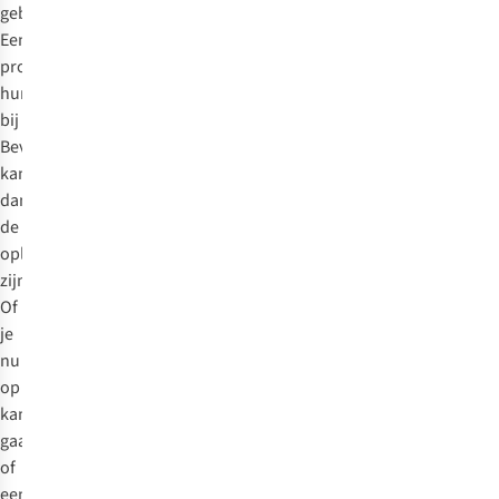
gebruiken?
Een
product
huren
bij
Bever
kan
dan
de
oplossing
zijn.
Of
je
nu
op
kampeervakantie
gaat
of
een