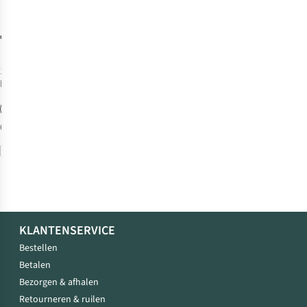
Glacier Pickel
IJsbijl
€6,00
1
kleur
beschikbaar
60 cm
68 cm
Vergelijk
KLANTENSERVICE
Bestellen
Betalen
Bezorgen & afhalen
Retourneren & ruilen