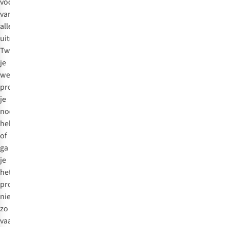
voorzien
van
alle
uitrusting?
Twijfel
je
welk
product
je
nodig
hebt,
of
ga
je
het
product
niet
zo
vaak