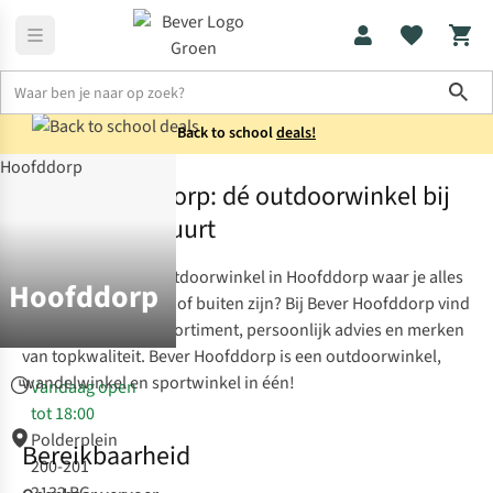
Sho
Back to school
deals!
Bever Winkels
Hoofddorp
Bever Hoofddorp: dé outdoorwinkel bij
jou de in de buurt
Op zoek naar een outdoorwinkel in Hoofddorp waar je alles
Hoofddorp
vindt voor wandelen of buiten zijn? Bij Bever Hoofddorp vind
je een uitgebreid assortiment, persoonlijk advies en merken
van topkwaliteit. Bever Hoofddorp is een outdoorwinkel,
wandelwinkel en sportwinkel in één!
Vandaag open
tot 18:00
Polderplein
Bereikbaarheid
200-201