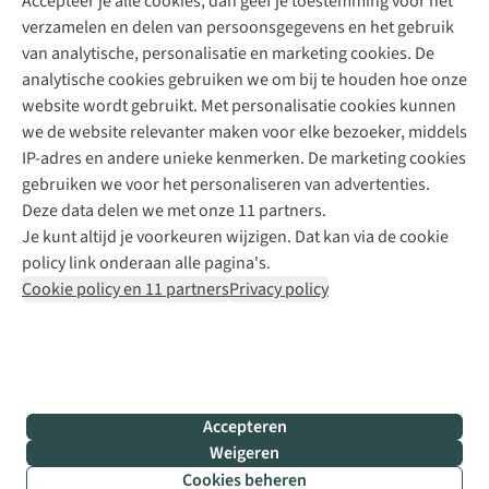
Accepteer je alle cookies, dan geef je toestemming voor het
+31 (0)85 888 50 88
verzamelen en delen van persoonsgegevens en het gebruik
+31 6 12 28 49 80
van analytische, personalisatie en marketing cookies. De
analytische cookies gebruiken we om bij te houden hoe onze
Contactformulier
website wordt gebruikt. Met personalisatie cookies kunnen
we de website relevanter maken voor elke bezoeker, middels
IP-adres en andere unieke kenmerken. De marketing cookies
Algeme
gebruiken we voor het personaliseren van advertenties.
voorwa
Deze data delen we met onze 11 partners.
|
Je kunt altijd je voorkeuren wijzigen. Dat kan via de cookie
Priva
policy link onderaan alle pagina's.
polic
Cookie policy en 11 partners
Privacy policy
|
Cook
polic
|
© 202
Accepteren
Bever
Weigeren
B.V. Al
Cookies beheren
rights