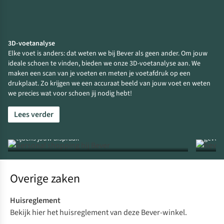
3D-voetanalyse
Elke voet is anders: dat weten we bij Bever als geen ander. Om jouw
ideale schoen te vinden, bieden we onze 3D-voetanalyse aan. We
maken een scan van je voeten en meten je voetafdruk op een
drukplaat. Zo krijgen we een accuraat beeld van jouw voet en weten
we precies wat voor schoen jij nodig hebt!
Lees verder
Winkelen op afspraak
Bever 
Ontvang persoonlijk advies van een Buitenexpert
Verkoo
tijdens jouw afspraak
geven 
Overige zaken
Huisreglement
Bekijk
hier het huisreglement
van deze Bever-winkel.