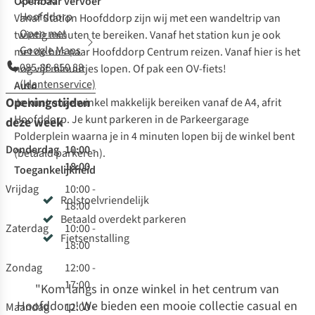
2132 BG
Openbaar vervoer
Hoofddorp
Vanaf Station Hoofddorp zijn wij met een wandeltrip van
Open met
twintig minuten te bereiken. Vanaf het station kun je ook
Google Maps
met de bus naar Hoofddorp Centrum reizen. Vanaf hier is het
085-88 850 88
nog vijf minuutjes lopen. Of pak een OV-fiets!
(klantenservice)
Auto
Openingstijden
Je kunt onze winkel makkelijk bereiken vanaf de A4, afrit
Hoofddorp. Je kunt parkeren in de Parkeergarage
deze week
Polderplein waarna je in 4 minuten lopen bij de winkel bent
Donderdag
10:00 -
(betaald parkeren).
18:00
Toegankelijkheid
Vrijdag
10:00 -
Rolstoelvriendelijk
18:00
Betaald overdekt parkeren
Zaterdag
10:00 -
Fietsenstalling
18:00
Zondag
12:00 -
17:00
"Kom langs in onze winkel in het centrum van
Hoofddorp! We bieden een mooie collectie casual en
Maandag
12:00 -