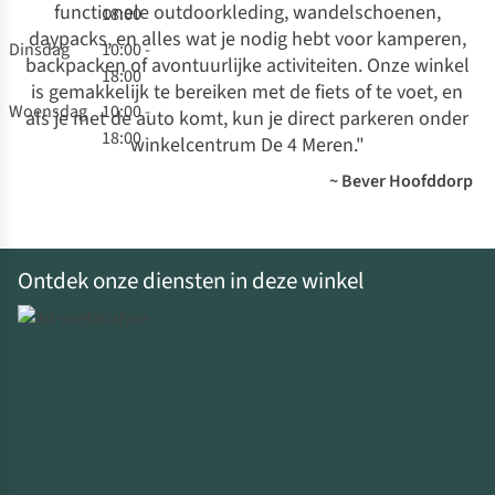
functionele outdoorkleding, wandelschoenen,
18:00
daypacks, en alles wat je nodig hebt voor kamperen,
Dinsdag
10:00 -
backpacken of avontuurlijke activiteiten. Onze winkel
18:00
is gemakkelijk te bereiken met de fiets of te voet, en
Woensdag
10:00 -
als je met de auto komt, kun je direct parkeren onder
18:00
winkelcentrum De 4 Meren.
"
~ Bever Hoofddorp
Ontdek onze diensten in deze winkel