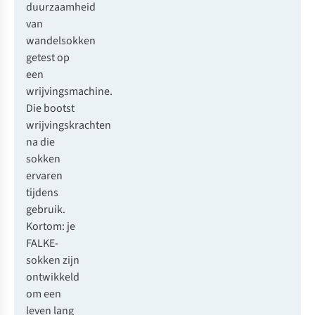
duurzaamheid
van
wandelsokken
getest op
een
wrijvingsmachine.
Die bootst
wrijvingskrachten
na die
sokken
ervaren
tijdens
gebruik.
Kortom: je
FALKE-
sokken zijn
ontwikkeld
om een
leven lang