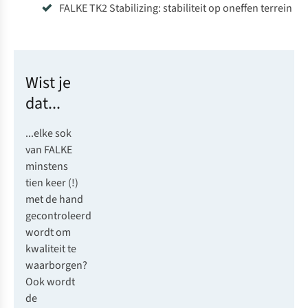
FALKE TK2 Stabilizing: stabiliteit op oneffen terrein
Wist je
dat...
...elke sok
van
FALKE
minstens
tien keer (!)
met de hand
gecontroleerd
wordt om
kwaliteit te
waarborgen?
Ook wordt
de