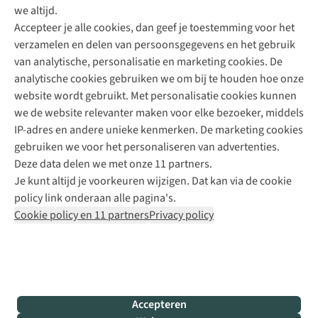
Direct advies van een Buitenexpert
we altijd.
Accepteer je alle cookies, dan geef je toestemming voor het
+31 (0)85 888 50 88
verzamelen en delen van persoonsgegevens en het gebruik
+31 6 12 28 49 80
van analytische, personalisatie en marketing cookies. De
analytische cookies gebruiken we om bij te houden hoe onze
Contactformulier
website wordt gebruikt. Met personalisatie cookies kunnen
we de website relevanter maken voor elke bezoeker, middels
IP-adres en andere unieke kenmerken. De marketing cookies
Algeme
gebruiken we voor het personaliseren van advertenties.
voorwa
Deze data delen we met onze 11 partners.
|
Je kunt altijd je voorkeuren wijzigen. Dat kan via de cookie
Priva
policy link onderaan alle pagina's.
polic
Cookie policy en 11 partners
Privacy policy
|
Cook
polic
|
© 202
Accepteren
Bever