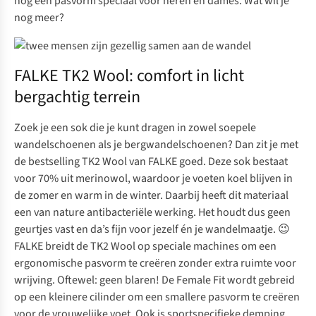
nog een pasvorm speciaal voor
heren
en
dames
. Wat wil je
nog meer?
FALKE TK2 Wool: comfort in licht
bergachtig terrein
Zoek je een sok die je kunt dragen in zowel soepele
wandelschoenen als je bergwandelschoenen? Dan zit je met
de bestselling
TK2 Wool van FALKE
goed. Deze sok bestaat
voor 70% uit merinowol, waardoor je voeten koel blijven in
de zomer en warm in de winter. Daarbij heeft dit materiaal
een van nature antibacteriële werking. Het houdt dus geen
geurtjes vast en da’s fijn voor jezelf én je wandelmaatje. 😉
FALKE breidt de
TK2 Wool
op speciale machines om een
ergonomische pasvorm te creëren zonder extra ruimte voor
wrijving. Oftewel: geen blaren! De
Female Fit
wordt gebreid
op een kleinere cilinder om een smallere pasvorm te creëren
voor de vrouwelijke voet. Ook is sportspecifieke demping