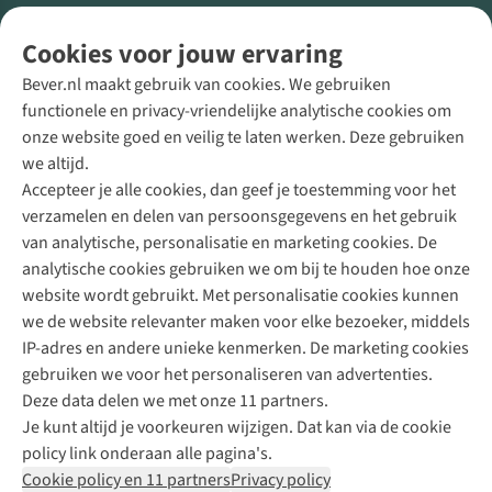
Volg ons voor meer Buiten
Cookies voor jouw ervaring
Bever.nl maakt gebruik van cookies. We gebruiken
functionele en privacy-vriendelijke analytische cookies om
onze website goed en veilig te laten werken. Deze gebruiken
Direct advies van een Buitenexpert
we altijd.
Accepteer je alle cookies, dan geef je toestemming voor het
+31 (0)85 888 50 88
verzamelen en delen van persoonsgegevens en het gebruik
+31 6 12 28 49 80
van analytische, personalisatie en marketing cookies. De
analytische cookies gebruiken we om bij te houden hoe onze
Contactformulier
website wordt gebruikt. Met personalisatie cookies kunnen
we de website relevanter maken voor elke bezoeker, middels
IP-adres en andere unieke kenmerken. De marketing cookies
Algeme
gebruiken we voor het personaliseren van advertenties.
voorwa
Deze data delen we met onze 11 partners.
|
Je kunt altijd je voorkeuren wijzigen. Dat kan via de cookie
Priva
policy link onderaan alle pagina's.
polic
Cookie policy en 11 partners
Privacy policy