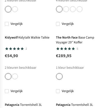
2
kleuren beschikbaar
4
kleuren beschikbaar
Vergelijk
Vergelijk
Net binnen
Kidywolf
Kidytalk Walkie Talkie
The North Face
Base Camp
Voyager 29'' Koffer
2
5
€54,90
€289,95
2
kleuren beschikbaar
1
kleur beschikbaar
Vergelijk
Vergelijk
Net binnen
Net binnen
Patagonia
Torrentshell 3L
Patagonia
Torrentshell 3L