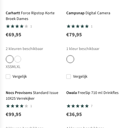
Carhartt
Force Ripstop Korte
Campsnap
Digital Camera
Broek Dames
1
1
€69,95
€79,95
2
kleuren beschikbaar
1
kleur beschikbaar
XS
S
M
L
XL
Vergelijk
Vergelijk
Nocs Provisons
Standard Issue
Owala
FreeSip 710 ml Drinkfles
10X25 Verrekijker
1
7
€99,95
€36,95