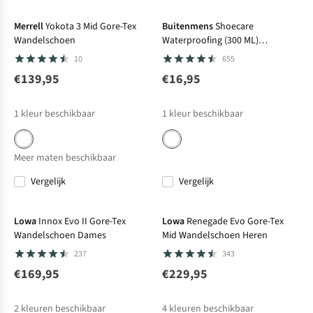
Merrell
Yokota 3 Mid Gore-Tex
Buitenmens
Shoecare
Wandelschoen
Waterproofing (300 ML)
Schoenonderhoud
10
655
Impregneermiddel
€139,95
€16,95
1
kleur beschikbaar
1
kleur beschikbaar
Meer maten beschikbaar
Vergelijk
Vergelijk
Bever's Keuze
Lowa
Innox Evo II Gore-Tex
Lowa
Renegade Evo Gore-Tex
Wandelschoen Dames
Mid Wandelschoen Heren
237
343
€169,95
€229,95
2
kleuren beschikbaar
4
kleuren beschikbaar