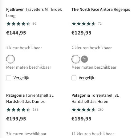
Fjällräven
Travellers MT Broek
The North Face
Antora Regenjas
Long
96
72
€144,95
€129,95
1
kleur beschikbaar
2
kleuren beschikbaar
%
Meer maten beschikbaar
Meer maten beschikbaar
Vergelijk
Vergelijk
Bever's Keuze
Bever's Keuze
Patagonia
Torrentshell 3L
Patagonia
Torrentshell 3L
Hardshell Jas Dames
Hardshell Jas Heren
188
290
€199,95
€199,95
7
kleuren beschikbaar
11
kleuren beschikbaar