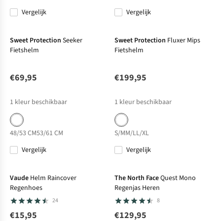
Vergelijk
Vergelijk
Sweet Protection
Seeker
Sweet Protection
Fluxer Mips
Fietshelm
Fietshelm
€69,95
€199,95
1
kleur beschikbaar
1
kleur beschikbaar
48/53 CM
53/61 CM
S/M
M/L
L/XL
Vergelijk
Vergelijk
Net binnen
Vaude
Helm Raincover
The North Face
Quest Mono
Regenhoes
Regenjas Heren
24
8
€15,95
€129,95