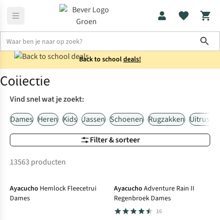
Sho
Back to school
deals!
Dames
Kam
Collectie
Home
Collectie
Vind snel wat je zoekt:
Dames
Heren
Kids
Jassen
Schoenen
Rugzakken
Uitrustin
Filter & sorteer
13563 producten
Net binnen
Ayacucho
Hemlock Fleecetrui
Ayacucho
Adventure Rain II
Dames
Regenbroek Dames
16