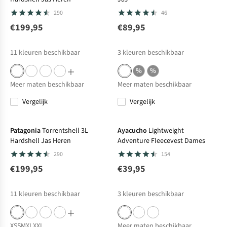
290
46
€199,95
€89,95
11
kleuren beschikbaar
3
kleuren beschikbaar
%
%
Meer maten beschikbaar
Meer maten beschikbaar
Vergelijk
Vergelijk
Bever's Keuze
Patagonia
Torrentshell 3L
Ayacucho
Lightweight
Hardshell Jas Heren
Adventure Fleecevest Dames
290
154
€199,95
€39,95
11
kleuren beschikbaar
3
kleuren beschikbaar
XS
S
M
XL
XXL
Meer maten beschikbaar