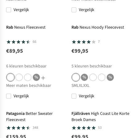
Vergelijk
Vergelijk
Rab
Nexus Fleecevest
Rab
Nexus Hoody Fleecevest
66
7
€89,95
€99,95
6
kleuren beschikbaar
5
kleuren beschikbaar
%
%
%
Meer maten beschikbaar
S
M
L
XL
XXL
Vergelijk
Vergelijk
Patagonia
Better Sweater
Fjällräven
High Coast Lite Korte
Fleecevest
Broek Dames
348
53
€159,95
€99,95