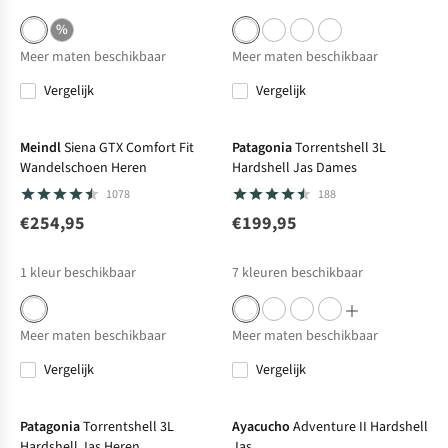
%
Meer maten beschikbaar
Meer maten beschikbaar
Vergelijk
Vergelijk
Bever's Keuze
Meindl
Siena GTX Comfort Fit
Patagonia
Torrentshell 3L
Wandelschoen Heren
Hardshell Jas Dames
1078
188
€254,95
€199,95
1
kleur beschikbaar
7
kleuren beschikbaar
Meer maten beschikbaar
Meer maten beschikbaar
Vergelijk
Vergelijk
Patagonia
Torrentshell 3L
Ayacucho
Adventure II Hardshell
Hardshell Jas Heren
Jas