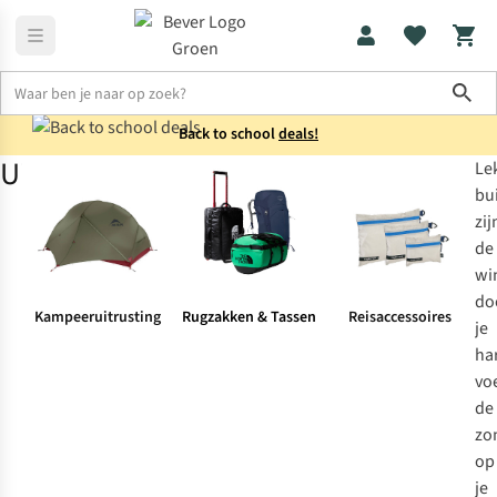
Sho
Back to school
deals!
Uitrusting
Le
Uitrusting
Collectie
bu
zij
de
wi
do
Kampeeruitrusting
Rugzakken & Tassen
Reisaccessoires
je
ha
vo
de
zo
op
je