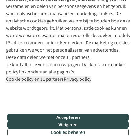
verzamelen en delen van persoonsgegevens en het gebruik
+31 6 12 28 49 80
van analytische, personalisatie en marketing cookies. De
analytische cookies gebruiken we om bij te houden hoe onze
Contactformulier
website wordt gebruikt. Met personalisatie cookies kunnen
we de website relevanter maken voor elke bezoeker, middels
IP-adres en andere unieke kenmerken. De marketing cookies
Algeme
gebruiken we voor het personaliseren van advertenties.
voorwa
Deze data delen we met onze 11 partners.
|
Je kunt altijd je voorkeuren wijzigen. Dat kan via de cookie
Priva
policy link onderaan alle pagina's.
polic
Cookie policy en 11 partners
Privacy policy
|
Cook
polic
|
© 202
Accepteren
Bever
Weigeren
B.V. Al
Cookies beheren
rights
Filter & sorteer