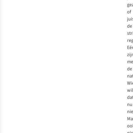
ge
of
jui
de
st
re
Eé
zij
me
de
na
Wi
wil
da
nu
nie
Ma
oo