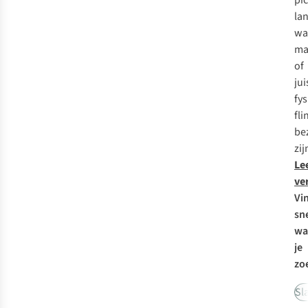
pi
la
wa
ma
of
jui
fys
fli
be
zij
Le
ve
Vi
sn
wa
je
zo
Sl