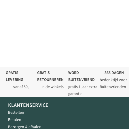
GRATIS
GRATIS
WORD
365 DAGEN
LEVERING
RETOURNEREN
BUITENVRIEND
bedenktijd voor
vanaf 50,-
in de winkels
gratis 1 jaar extra
Buitenvrienden
garantie
KLANTENSERVICE
Bestellen
Betalen
Bezorgen & afhalen