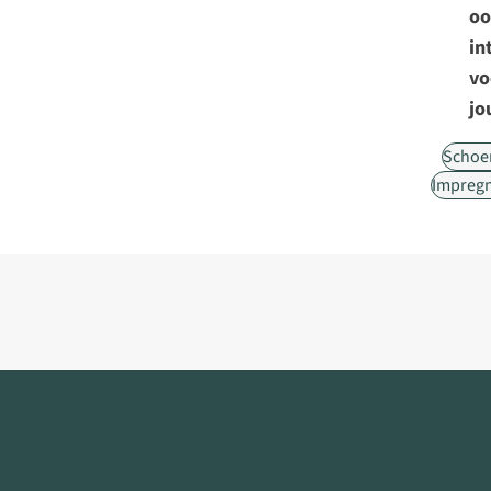
oo
in
vo
jo
Schoe
Impreg