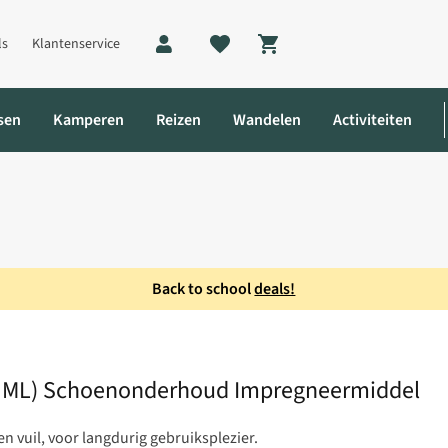
ls
Klantenservice
Shopping cart
sen
Kamperen
Reizen
Wandelen
Activiteiten
Back to school
deals!
0 ML) Schoenonderhoud Impregneermiddel
0 ML) Schoenonderhoud Impregneermiddel
 vuil, voor langdurig gebruiksplezier.