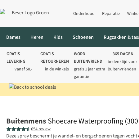
Onderhoud
Reparatie
Winke
Dames
Heren
Kids
Schoenen
Rugzakken & tas
GRATIS
GRATIS
WORD
365 DAGEN
LEVERING
RETOURNEREN
BUITENVRIEND
bedenktijd voor
vanaf 50,-
in de winkels
gratis 1 jaar extra
Buitenvrienden
garantie
Home
Schoenen
Impregneren
Shoecare Waterproofing (30
Buitenmens
Shoecare Waterproofing (30
654 review
Deze spray beschermt je wandel- en bergschoenen tegen vocht en