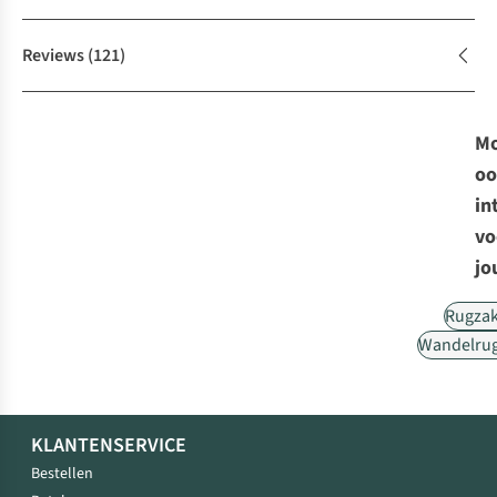
Reviews
(121)
Mo
oo
in
vo
jo
Rugza
Wandelru
KLANTENSERVICE
Bestellen