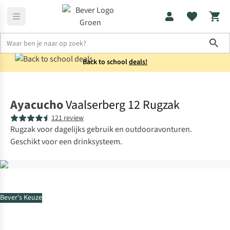
Sho
Back to school
deals!
Rugzakken
Wandelrugzakken
Ayacucho
Vaalserberg 12 Rugzak
121 review
Rugzak voor dagelijks gebruik en outdooravonturen.
Geschikt voor een drinksysteem.
Bever's Keuze