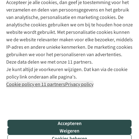
Accepteer je alle cookies, dan geef je toestemming voor het
+31 (0)85 888 50 88
verzamelen en delen van persoonsgegevens en het gebruik
+31 6 12 28 49 80
van analytische, personalisatie en marketing cookies. De
analytische cookies gebruiken we om bij te houden hoe onze
Contactformulier
website wordt gebruikt. Met personalisatie cookies kunnen
we de website relevanter maken voor elke bezoeker, middels
IP-adres en andere unieke kenmerken. De marketing cookies
Algeme
gebruiken we voor het personaliseren van advertenties.
voorwa
Deze data delen we met onze 11 partners.
|
Je kunt altijd je voorkeuren wijzigen. Dat kan via de cookie
Priva
policy link onderaan alle pagina's.
polic
Cookie policy en 11 partners
Privacy policy
|
Cook
polic
|
© 202
Accepteren
Bever
Weigeren
B.V. Al
Cookies beheren