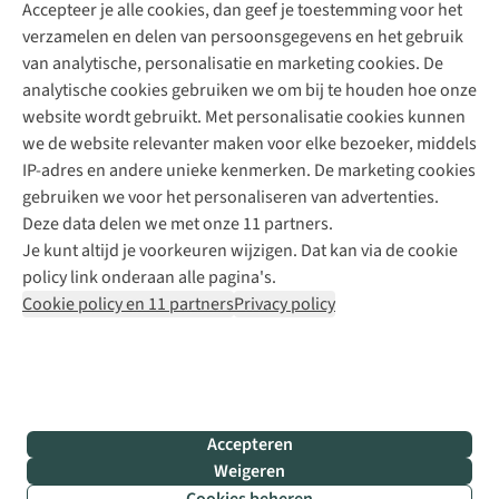
Accepteer je alle cookies, dan geef je toestemming voor het
+31 (0)85 888 50 88
verzamelen en delen van persoonsgegevens en het gebruik
+31 6 12 28 49 80
van analytische, personalisatie en marketing cookies. De
analytische cookies gebruiken we om bij te houden hoe onze
Contactformulier
website wordt gebruikt. Met personalisatie cookies kunnen
we de website relevanter maken voor elke bezoeker, middels
IP-adres en andere unieke kenmerken. De marketing cookies
Algeme
gebruiken we voor het personaliseren van advertenties.
voorwa
Deze data delen we met onze 11 partners.
|
Je kunt altijd je voorkeuren wijzigen. Dat kan via de cookie
Priva
policy link onderaan alle pagina's.
polic
Cookie policy en 11 partners
Privacy policy
|
Cook
polic
|
© 202
Accepteren
Bever
Weigeren
B.V. Al