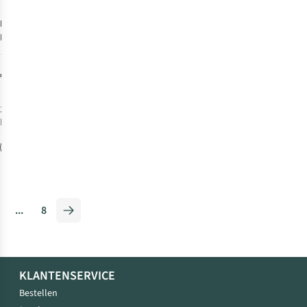
Fjällräven
Raven 28
36
€129,95
2
kleuren
beschikbaar
...
8
KLANTENSERVICE
Bestellen