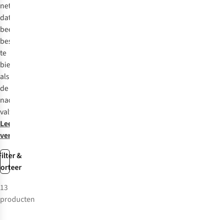
net
dat
beetje
bescherming
te
bieden
als
de
nacht
valt.
Lees
verder
Filter &
sorteer
13
producten