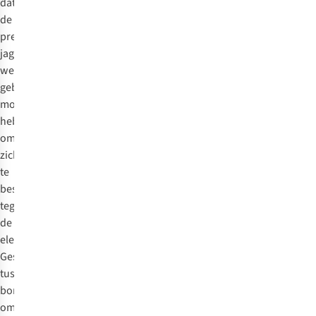
dat
de
prehistorische
jagers
wel
gebruikt
moeten
hebben
om
zich
te
beschermen
tegen
de
elementen.
Gespannen
tussen
bomen
om