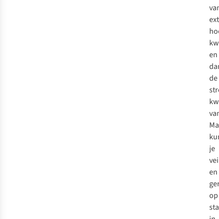
va
ex
ho
kwa
en
da
de
st
kw
va
Ma
ku
je
vei
en
ge
op
st