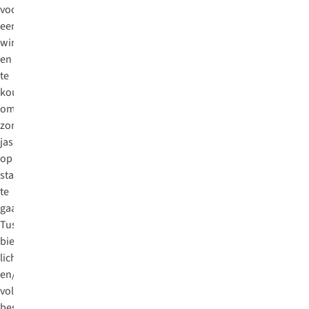
voor
een
winterjas
en
te
koud
om
zonder
jas
op
stap
te
gaan.
Tussenjassen
bieden
lichte
en/of
volledige
bescherming