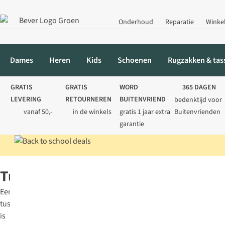
Onderhoud
Reparatie
Winke
Dames
Heren
Kids
Schoenen
Rugzakken & tas
GRATIS
GRATIS
WORD
365 DAGEN
LEVERING
RETOURNEREN
BUITENVRIEND
bedenktijd voor
vanaf 50,-
in de winkels
gratis 1 jaar extra
Buitenvrienden
garantie
Home
Kleding
Jassen
Tussenjassen
Tussenjassen
Een
tussenjas
is