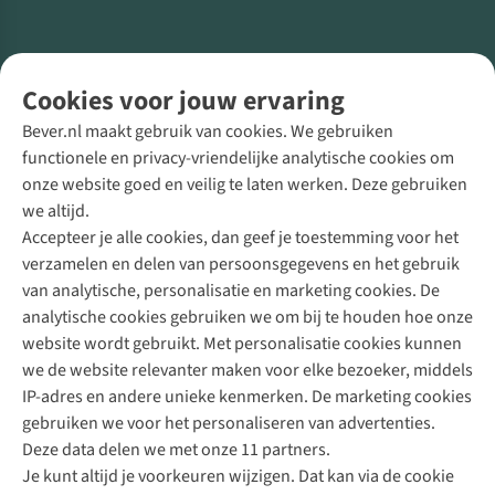
Volg ons voor meer Buiten
Cookies voor jouw ervaring
Bever.nl maakt gebruik van cookies. We gebruiken
functionele en privacy-vriendelijke analytische cookies om
onze website goed en veilig te laten werken. Deze gebruiken
Direct advies van een Buitenexpert
we altijd.
Accepteer je alle cookies, dan geef je toestemming voor het
+31 (0)85 888 50 88
verzamelen en delen van persoonsgegevens en het gebruik
+31 6 12 28 49 80
van analytische, personalisatie en marketing cookies. De
analytische cookies gebruiken we om bij te houden hoe onze
Contactformulier
website wordt gebruikt. Met personalisatie cookies kunnen
we de website relevanter maken voor elke bezoeker, middels
IP-adres en andere unieke kenmerken. De marketing cookies
Algeme
gebruiken we voor het personaliseren van advertenties.
voorwa
Deze data delen we met onze 11 partners.
|
Je kunt altijd je voorkeuren wijzigen. Dat kan via de cookie
Priva