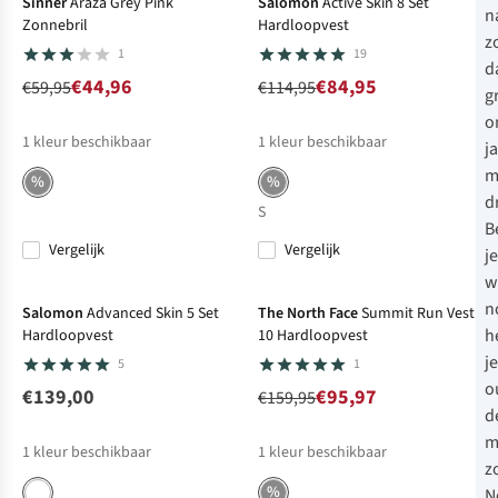
Sinner
Araza Grey Pink
Salomon
Active Skin 8 Set
n
Zonnebril
Hardloopvest
z
1
19
d
€44,96
€84,95
€59,95
€114,95
g
o
1
kleur beschikbaar
1
kleur beschikbaar
j
m
%
%
d
S
B
Vergelijk
Vergelijk
je
Net binnen
-40%
Sale
w
n
Salomon
Advanced Skin 5 Set
The North Face
Summit Run Vest
h
Hardloopvest
10 Hardloopvest
je
5
1
o
€139,00
€95,97
€159,95
d
m
1
kleur beschikbaar
1
kleur beschikbaar
z
%
N