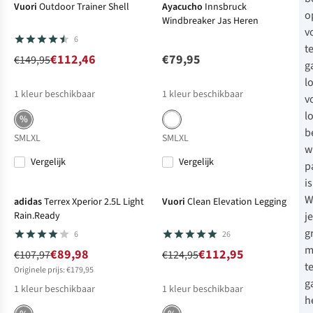
Vuori
Outdoor Trainer Shell
Ayacucho
Innsbruck
o
Windbreaker Jas Heren
v
6
t
€112,46
€79,95
€149,95
g
l
1
kleur beschikbaar
1
kleur beschikbaar
v
l
%
b
S
M
L
XL
S
M
L
XL
w
Vergelijk
Vergelijk
p
-17%
Sale
-10%
is
W
adidas
Terrex Xperior 2.5L Light
Vuori
Clean Elevation Legging
j
Rain.Ready
g
6
26
m
€89,98
€112,95
€107,97
€124,95
t
Originele prijs: €179,95
g
1
kleur beschikbaar
1
kleur beschikbaar
h