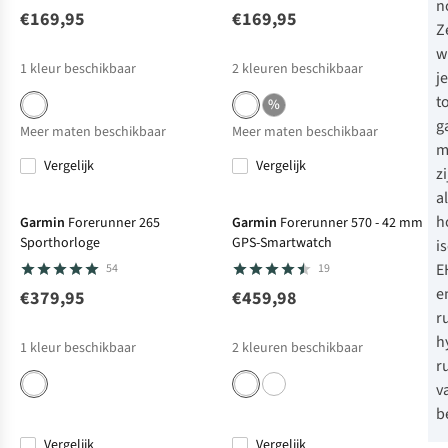
n
€169,95
€169,95
Z
w
1
kleur beschikbaar
2
kleuren beschikbaar
j
t
%
g
Meer maten beschikbaar
Meer maten beschikbaar
m
Vergelijk
Vergelijk
z
a
h
Garmin
Forerunner 265
Garmin
Forerunner 570 - 42 mm
Sporthorloge
GPS-Smartwatch
i
E
54
19
e
€379,95
€459,98
r
h
1
kleur beschikbaar
2
kleuren beschikbaar
r
v
b
Vergelijk
Vergelijk