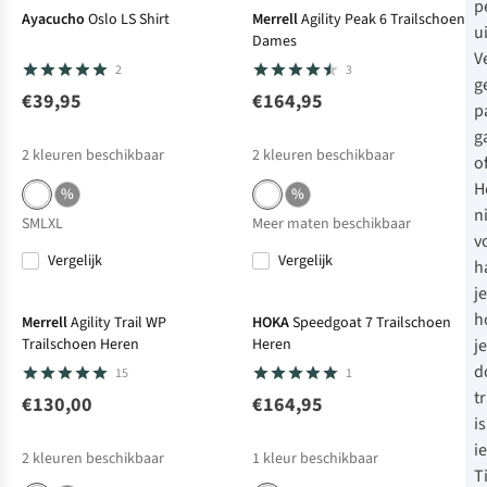
p
Ayacucho
Oslo LS Shirt
Merrell
Agility Peak 6 Trailschoen
u
Dames
V
2
3
g
€39,95
€164,95
p
g
2
kleuren beschikbaar
2
kleuren beschikbaar
o
H
%
%
n
S
M
L
XL
Meer maten beschikbaar
v
Vergelijk
Vergelijk
h
Net binnen
j
h
Merrell
Agility Trail WP
HOKA
Speedgoat 7 Trailschoen
je
Trailschoen Heren
Heren
d
15
1
t
€130,00
€164,95
i
i
2
kleuren beschikbaar
1
kleur beschikbaar
T