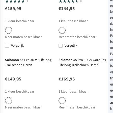
2
8
e
€159,95
€144,95
b
e
1
kleur beschikbaar
1
kleur beschikbaar
d
b
B
Meer maten beschikbaar
Meer maten beschikbaar
h
Vergelijk
Vergelijk
a
Net binnen
B
e
Salomon
XA Pro 3D V9 Lifelong
Salomon
XA Pro 3D V9 Gore-Tex
Trailschoen Heren
Lifelong Trailschoen Heren
h
v
t
€149,95
€169,95
e
e
1
kleur beschikbaar
1
kleur beschikbaar
e
a
Meer maten beschikbaar
Meer maten beschikbaar
t