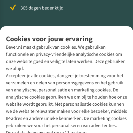
365 dagen bedenktijd
Volg ons voor meer Buiten
Cookies voor jouw ervaring
Bever.nl maakt gebruik van cookies. We gebruiken
functionele en privacy-vriendelijke analytische cookies om
onze website goed en veilig te laten werken. Deze gebruiken
Direct advies van een Buitenexpert
we altijd.
Accepteer je alle cookies, dan geef je toestemming voor het
+31 (0)85 888 50 88
verzamelen en delen van persoonsgegevens en het gebruik
+31 6 12 28 49 80
van analytische, personalisatie en marketing cookies. De
analytische cookies gebruiken we om bij te houden hoe onze
Contactformulier
website wordt gebruikt. Met personalisatie cookies kunnen
we de website relevanter maken voor elke bezoeker, middels
IP-adres en andere unieke kenmerken. De marketing cookies
Algeme
gebruiken we voor het personaliseren van advertenties.
voorwa
Deze data delen we met onze 11 partners.