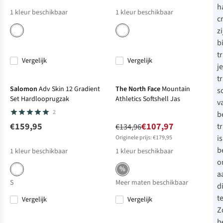
h
1
kleur beschikbaar
1
kleur beschikbaar
c
zi
bi
t
Vergelijk
Vergelijk
je
-20%
Sale
t
Salomon
Adv Skin 12 Gradient
The North Face
Mountain
s
Set Hardlooprugzak
Athletics Softshell Jas
v
2
b
€159,95
€107,97
t
€134,96
is
Originele prijs: €179,95
b
1
kleur beschikbaar
1
kleur beschikbaar
o
%
a
S
Meer maten beschikbaar
d
t
Vergelijk
Vergelijk
-25%
Sale
Net binnen
Z
b