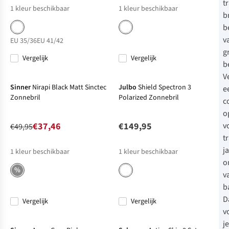
t
1
kleur beschikbaar
1
kleur beschikbaar
b
b
v
EU 35/36
EU 41/42
g
Vergelijk
Vergelijk
b
-25%
Sale
V
Sinner
Nirapi Black Matt Sinctec
Julbo
Shield Spectron 3
e
Zonnebril
Polarized Zonnebril
c
o
€37,46
€149,95
v
€49,95
t
j
1
kleur beschikbaar
1
kleur beschikbaar
o
%
v
b
D
Vergelijk
Vergelijk
-25%
Sale
-26%
v
je