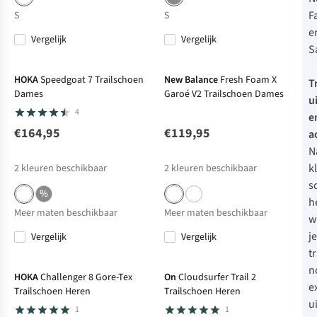
F
S
S
e
Vergelijk
Vergelijk
S
Net binnen
Net binnen
HOKA
Speedgoat 7 Trailschoen
New Balance
Fresh Foam X
T
Dames
Garoé V2 Trailschoen Dames
u
4
e
€164,95
€119,95
a
N
k
2
kleuren beschikbaar
2
kleuren beschikbaar
s
%
h
Meer maten beschikbaar
Meer maten beschikbaar
w
j
Vergelijk
Vergelijk
Net binnen
Net binnen
t
n
HOKA
Challenger 8 Gore-Tex
On
Cloudsurfer Trail 2
e
Trailschoen Heren
Trailschoen Heren
u
1
1