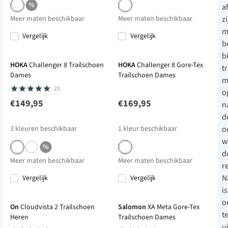
%
a
zi
Meer maten beschikbaar
Meer maten beschikbaar
m
Vergelijk
Vergelijk
b
bi
HOKA
Challenger 8 Trailschoen
HOKA
Challenger 8 Gore-Tex
t
Dames
Trailschoen Dames
m
25
o
€149,95
€169,95
n
d
o
3
kleuren beschikbaar
1
kleur beschikbaar
w
%
d
Meer maten beschikbaar
Meer maten beschikbaar
r
N
Vergelijk
Vergelijk
is
o
On
Cloudvista 2 Trailschoen
Salomon
XA Meta Gore-Tex
t
Heren
Trailschoen Dames
u