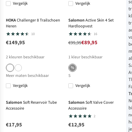
s
Vergelijk
Vergelijk
-10%
t
k
HOKA
Challenger 8 Trailschoen
Salomon
Active Skin 4 Set
t
Heren
Hardloopvest
a
10
16
v
€149,95
€89,95
€99,95
b
m
2
kleuren beschikbaar
1
kleur beschikbaar
a
S
%
A
Meer maten beschikbaar
S
T
Vergelijk
Vergelijk
F
Net binnen
Net binnen
T
N
Salomon
Soft Reservoir Tube
Salomon
Soft Valve Cover
bi
Accessoire
Accessoire
n
2
h
€17,95
€12,95
je