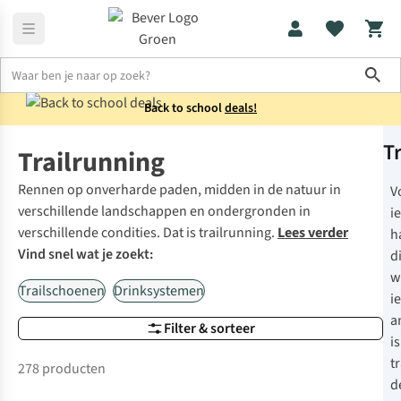
Sho
Back to school
deals!
T
Home
Trailrunning
Trailrunning
Rennen op onverharde paden, midden in de natuur in
V
verschillende landschappen en ondergronden in
i
verschillende condities. Dat is trailrunning.
Lees verder
h
Vind snel wat je zoekt:
d
w
Trailschoenen
Drinksystemen
ie
a
Filter & sorteer
is
t
278 producten
Net binnen
d