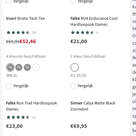
Vergelijk
Vergelijk
-25%
Sale
k
t
Vuori
Strato Tech Tee
Falke
RU4 Endurance Cool
v
Hardloopsok Dames
b
29
6
O
€52,46
€21,00
€69,95
c
zi
4
kleuren beschikbaar
1
kleur beschikbaar
B
a
%
%
%
d
S
M
L
XL
EU 35/36
k
Vergelijk
Vergelijk
g
je
u
Falke
Run Trail Hardloopsok
Sinner
Calya Matte Black
i
Dames
Zonnebril
s
16
W
€23,00
€69,95
b