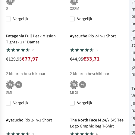
%
%
s
m
S
XS
S
M
p
Vergelijk
Vergelijk
n
-40%
Sale
-25%
Sale
w
Patagonia
Full Peak Mission
Ayacucho
Rio 2-In-1 Short
j
Tights - 27'' Dames
s
2
3
i
€77,97
€33,71
€129,95
€44,95
d
g
h
2
kleuren beschikbaar
2
kleuren beschikbaar
%
%
%
%
T
S
M
L
M
L
XL
W
j
Vergelijk
Vergelijk
-40%
Sale
-40%
Sale
h
o
Ayacucho
Rio 2-In-1 Short
The North Face
M 24/7 S/S Tee
o
Logo Graphic Reg T-Shirt
te
3
4