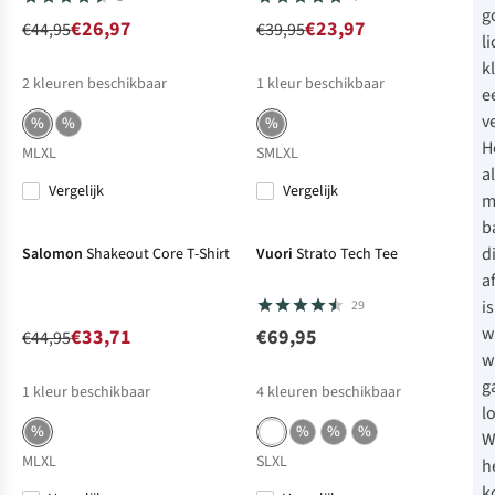
g
€26,97
€23,97
€44,95
€39,95
l
k
2
kleuren beschikbaar
1
kleur beschikbaar
e
v
%
%
%
H
M
L
XL
S
M
L
XL
a
Vergelijk
Vergelijk
m
-25%
Sale
b
d
Salomon
Shakeout Core T-Shirt
Vuori
Strato Tech Tee
a
i
29
w
€33,71
€69,95
€44,95
w
g
1
kleur beschikbaar
4
kleuren beschikbaar
l
%
%
%
%
W
M
L
XL
S
L
XL
h
k