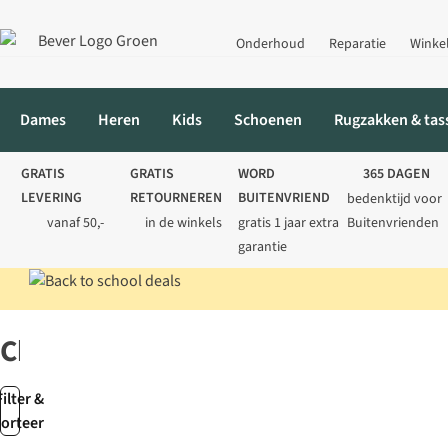
Onderhoud
Reparatie
Winke
Dames
Heren
Kids
Schoenen
Rugzakken & tas
GRATIS
GRATIS
WORD
365 DAGEN
LEVERING
RETOURNEREN
BUITENVRIEND
bedenktijd voor
vanaf 50,-
in de winkels
gratis 1 jaar extra
Buitenvrienden
garantie
Home
Merken
Chimpanzee
Chimpanzee
Filter &
sorteer