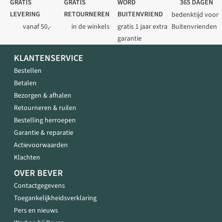
GRATIS
GRATIS
WORD
365 DAGEN
LEVERING
RETOURNEREN
BUITENVRIEND
bedenktijd voor
vanaf 50,-
in de winkels
gratis 1 jaar extra
Buitenvrienden
garantie
KLANTENSERVICE
Bestellen
Betalen
Bezorgen & afhalen
Retourneren & ruilen
Bestelling herroepen
Garantie & reparatie
Actievoorwaarden
Klachten
OVER BEVER
Contactgegevens
Toegankelijkheidsverklaring
Pers en nieuws