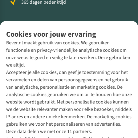
365 dagen bedenktijd
Volg ons voor meer Buiten
Cookies voor jouw ervaring
Bever.nl maakt gebruik van cookies. We gebruiken
functionele en privacy-vriendelijke analytische cookies om
onze website goed en veilig te laten werken. Deze gebruiken
Direct advies van een Buitenexpert
we altijd.
Accepteer je alle cookies, dan geef je toestemming voor het
+31 (0)85 888 50 88
verzamelen en delen van persoonsgegevens en het gebruik
+31 6 12 28 49 80
van analytische, personalisatie en marketing cookies. De
analytische cookies gebruiken we om bij te houden hoe onze
Contactformulier
website wordt gebruikt. Met personalisatie cookies kunnen
we de website relevanter maken voor elke bezoeker, middels
IP-adres en andere unieke kenmerken. De marketing cookies
Algeme
gebruiken we voor het personaliseren van advertenties.
voorwa
Deze data delen we met onze 11 partners.
|