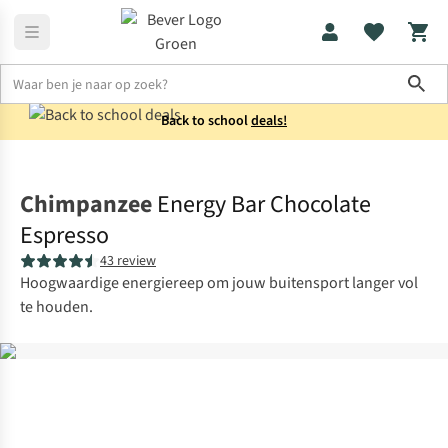
Sho
Back to school
deals!
Voeding
Energierepen
Chimpanzee
Energy Bar Chocolate
Espresso
43 review
Hoogwaardige energiereep om jouw buitensport langer vol
te houden.