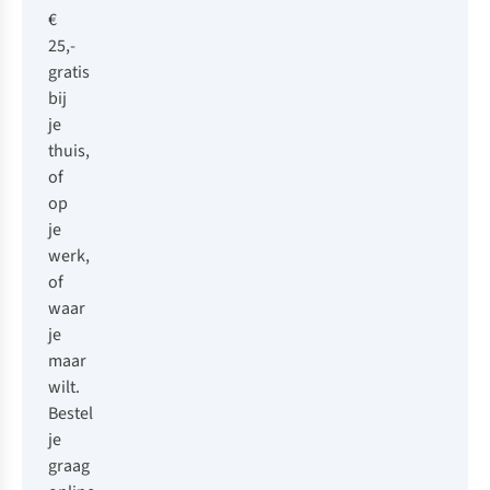
€
25,-
gratis
bij
je
thuis,
of
op
je
werk,
of
waar
je
maar
wilt.
Bestel
je
graag