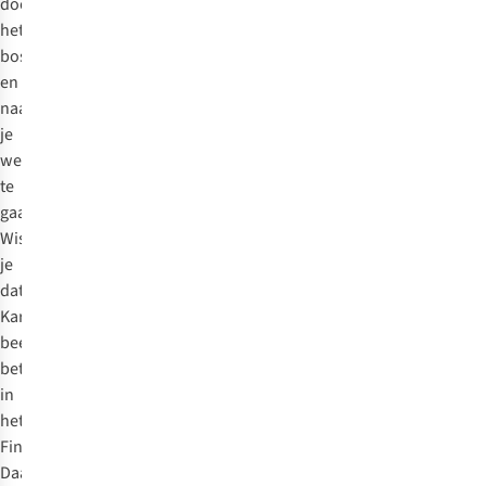
door
het
bos
en
naar
je
werk
te
gaan.
Wist
je
dat
Karhu
beer
betekent
in
het
Fins?
Daar