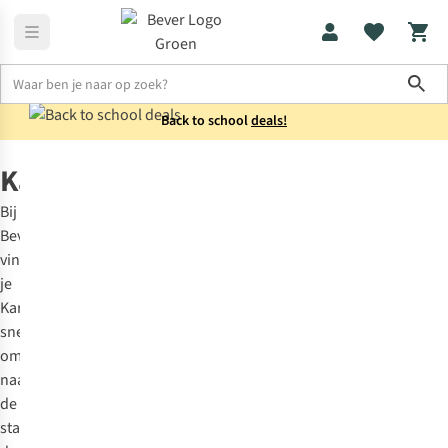
Sho
Back to school
deals!
Merken
Karhu
Karhu
Bij
Bever
vind
je
Karhu
sneakers
om
naar
de
stad,