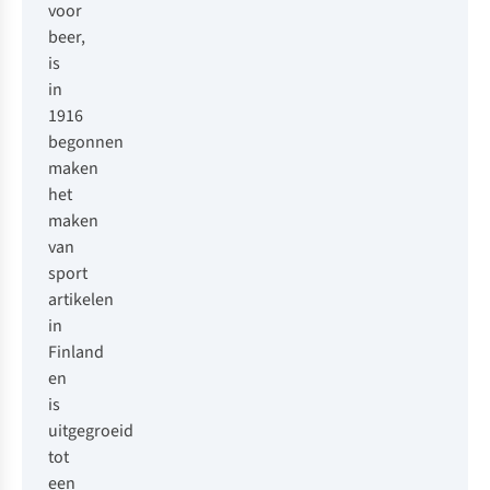
voor
beer,
is
in
1916
begonnen
maken
het
maken
van
sport
artikelen
in
Finland
en
is
uitgegroeid
tot
een