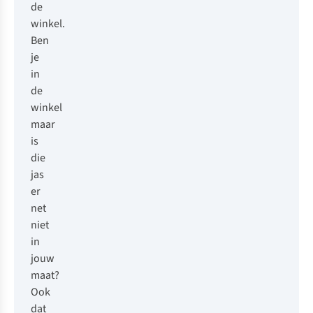
de
winkel.
Ben
je
in
de
winkel
maar
is
die
jas
er
net
niet
in
jouw
maat?
Ook
dat