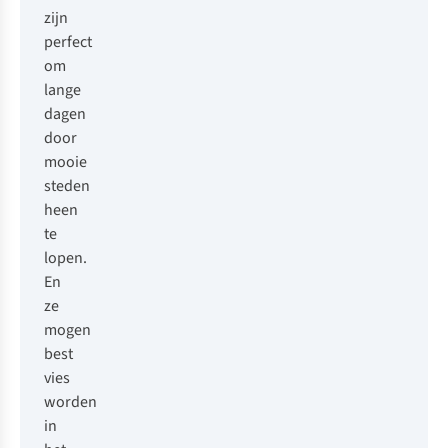
zijn
perfect
om
lange
dagen
door
mooie
steden
heen
te
lopen.
En
ze
mogen
best
vies
worden
in