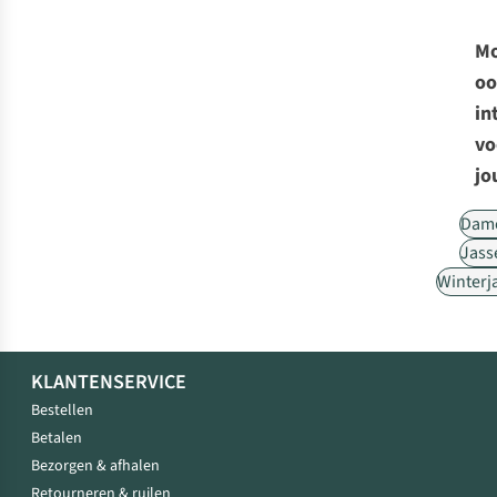
Mo
oo
in
vo
jo
Dam
Jass
Winterj
KLANTENSERVICE
Bestellen
Betalen
Bezorgen & afhalen
Retourneren & ruilen