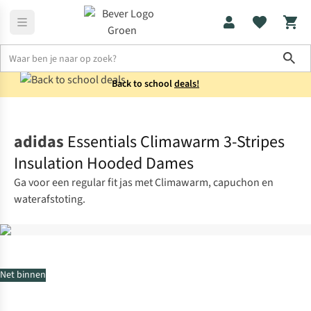
Sho
Back to school
deals!
Jassen
Winterjassen
adidas
Essentials Climawarm 3-Stripes
Insulation Hooded Dames
Ga voor een regular fit jas met Climawarm, capuchon en
waterafstoting.
Net binnen