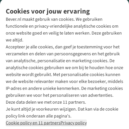
Volg ons voor meer Buiten
Cookies voor jouw ervaring
Bever.nl maakt gebruik van cookies. We gebruiken
functionele en privacy-vriendelijke analytische cookies om
onze website goed en veilig te laten werken. Deze gebruiken
Direct advies van een Buitenexpert
we altijd.
Accepteer je alle cookies, dan geef je toestemming voor het
+31 (0)85 888 50 88
verzamelen en delen van persoonsgegevens en het gebruik
+31 6 12 28 49 80
van analytische, personalisatie en marketing cookies. De
analytische cookies gebruiken we om bij te houden hoe onze
Contactformulier
website wordt gebruikt. Met personalisatie cookies kunnen
we de website relevanter maken voor elke bezoeker, middels
IP-adres en andere unieke kenmerken. De marketing cookies
Algeme
gebruiken we voor het personaliseren van advertenties.
voorwa
Deze data delen we met onze 11 partners.
|
Je kunt altijd je voorkeuren wijzigen. Dat kan via de cookie
Priva
policy link onderaan alle pagina's.
polic
Cookie policy en 11 partners
Privacy policy
|