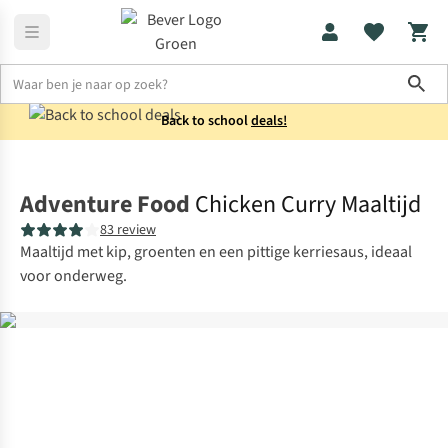
Sho
Back to school
deals!
Voeding
Maaltijden
Adventure Food
Chicken Curry Maaltijd
83 review
Maaltijd met kip, groenten en een pittige kerriesaus, ideaal
voor onderweg.