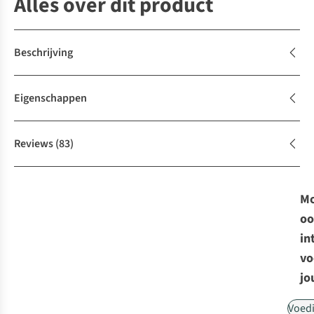
Alles over dit product
Beschrijving
Eigenschappen
Reviews
(83)
Mo
oo
in
vo
jo
Voed