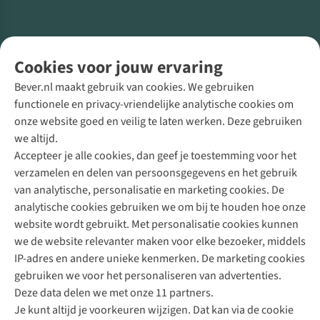
Volg ons voor meer Buiten
Cookies voor jouw ervaring
Bever.nl maakt gebruik van cookies. We gebruiken
functionele en privacy-vriendelijke analytische cookies om
onze website goed en veilig te laten werken. Deze gebruiken
Direct advies van een Buitenexpert
we altijd.
Accepteer je alle cookies, dan geef je toestemming voor het
+31 (0)85 888 50 88
verzamelen en delen van persoonsgegevens en het gebruik
+31 6 12 28 49 80
van analytische, personalisatie en marketing cookies. De
analytische cookies gebruiken we om bij te houden hoe onze
Contactformulier
website wordt gebruikt. Met personalisatie cookies kunnen
we de website relevanter maken voor elke bezoeker, middels
IP-adres en andere unieke kenmerken. De marketing cookies
Algeme
gebruiken we voor het personaliseren van advertenties.
voorwa
Deze data delen we met onze 11 partners.
|
Je kunt altijd je voorkeuren wijzigen. Dat kan via de cookie