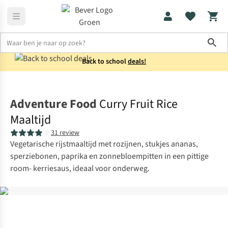
Sho
Back to school
deals!
Voeding
Maaltijden
Adventure Food
Curry Fruit Rice
Maaltijd
31 review
Vegetarische rijstmaaltijd met rozijnen, stukjes ananas,
sperziebonen, paprika en zonnebloempitten in een pittige
room- kerriesaus, ideaal voor onderweg.