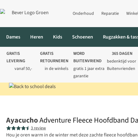
Onderhoud
Reparatie
Winke
Dames
Heren
Kids
Schoenen
Rugzakken & tas
GRATIS
GRATIS
WORD
365 DAGEN
LEVERING
RETOURNEREN
BUITENVRIEND
bedenktijd voor
vanaf 50,-
in de winkels
gratis 1 jaar extra
Buitenvrienden
garantie
Home
Dames
Accessoires
Hoofdbanden
Adventure Fleece
Ayacucho
Adventure Fleece Hoofdband D
3 review
Hou je oren warm in de winter met deze zachte fleece hoofdban