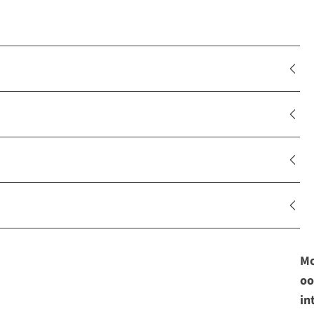
Mo
oo
in