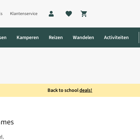
ls
Klantenservice
Shopping cart
sen
Kamperen
Reizen
Wandelen
Activiteiten
Back to school
deals!
 Hoofdband Dames
ames
d,