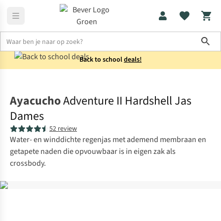
Sho
Back to school
deals!
Jassen
Regenjassen
Ayacucho
Adventure II Hardshell Jas
Dames
52 review
Water- en winddichte regenjas met ademend membraan en
getapete naden die opvouwbaar is in eigen zak als
crossbody.