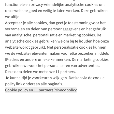
functionele en privacy-vriendelijke analytische cookies om
onze website goed en veilig te laten werken. Deze gebruiken
Direct advies van een Buitenexpert
we altijd.
Accepteer je alle cookies, dan geef je toestemming voor het
+31 (0)85 888 50 88
verzamelen en delen van persoonsgegevens en het gebruik
+31 6 12 28 49 80
van analytische, personalisatie en marketing cookies. De
analytische cookies gebruiken we om bij te houden hoe onze
Contactformulier
website wordt gebruikt. Met personalisatie cookies kunnen
we de website relevanter maken voor elke bezoeker, middels
IP-adres en andere unieke kenmerken. De marketing cookies
Algeme
gebruiken we voor het personaliseren van advertenties.
voorwa
Deze data delen we met onze 11 partners.
|
Je kunt altijd je voorkeuren wijzigen. Dat kan via de cookie
Priva
policy link onderaan alle pagina's.
polic
Cookie policy en 11 partners
Privacy policy
|
Cook
polic
|