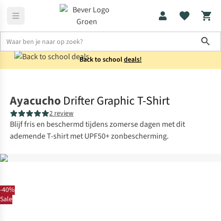
Sho
Back to school
deals!
Shirts
T-shirts
Ayacucho
Drifter Graphic T-Shirt
2 review
Blijf fris en beschermd tijdens zomerse dagen met dit
ademende T-shirt met UPF50+ zonbescherming.
-40%
Sale