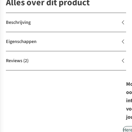
Alles over dit product
Beschrijving
Eigenschappen
Reviews
(2)
Mo
oo
in
vo
jo
Her