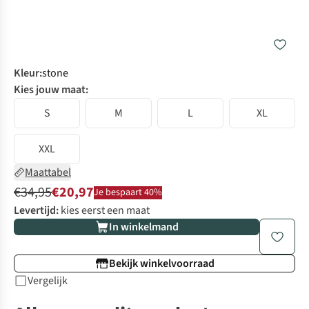
Kleur
:
stone
Kies jouw maat:
S
M
L
XL
XXL
Maattabel
€34,95
€20,97
Je bespaart 40%
Levertijd:
kies eerst een maat
In winkelmand
Bekijk winkelvoorraad
Vergelijk