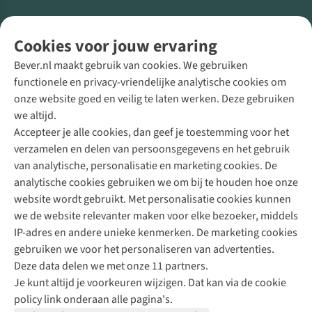
Volg ons voor meer Buiten
Cookies voor jouw ervaring
Bever.nl maakt gebruik van cookies. We gebruiken
functionele en privacy-vriendelijke analytische cookies om
onze website goed en veilig te laten werken. Deze gebruiken
Direct advies van een Buitenexpert
we altijd.
Accepteer je alle cookies, dan geef je toestemming voor het
+31 (0)85 888 50 88
verzamelen en delen van persoonsgegevens en het gebruik
+31 6 12 28 49 80
van analytische, personalisatie en marketing cookies. De
analytische cookies gebruiken we om bij te houden hoe onze
Contactformulier
website wordt gebruikt. Met personalisatie cookies kunnen
we de website relevanter maken voor elke bezoeker, middels
IP-adres en andere unieke kenmerken. De marketing cookies
Algeme
gebruiken we voor het personaliseren van advertenties.
voorwa
Deze data delen we met onze 11 partners.
|
Je kunt altijd je voorkeuren wijzigen. Dat kan via de cookie
Priva
policy link onderaan alle pagina's.
polic