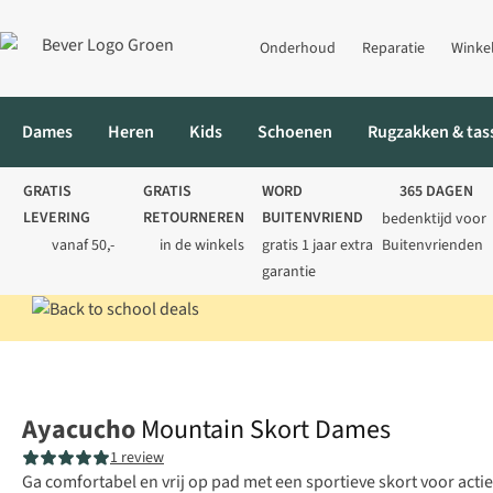
Onderhoud
Reparatie
Winke
Dames
Heren
Kids
Schoenen
Rugzakken & tas
GRATIS
GRATIS
WORD
365 DAGEN
LEVERING
RETOURNEREN
BUITENVRIEND
bedenktijd voor
vanaf 50,-
in de winkels
gratis 1 jaar extra
Buitenvrienden
garantie
Home
Dames
Jurken & rokken
Rokken
Mountain Skort Da
Ayacucho
Mountain Skort Dames
1 review
Ga comfortabel en vrij op pad met een sportieve skort voor act