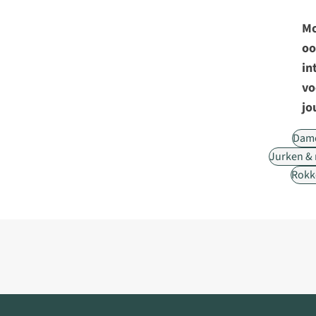
Mo
oo
in
vo
jo
Dam
Jurken &
Rokk