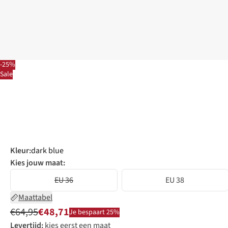
-25%
Sale
Kleur
:
dark blue
Kies jouw maat:
EU 36
EU 38
Maattabel
€64,95
€48,71
Je bespaart 25%
Levertijd:
kies eerst een maat