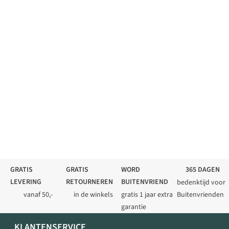
GRATIS
GRATIS
WORD
365 DAGEN
LEVERING
RETOURNEREN
BUITENVRIEND
bedenktijd voor
vanaf 50,-
in de winkels
gratis 1 jaar extra
Buitenvrienden
garantie
KLANTENSERVICE