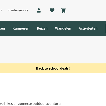
ls
Klantenservice
Shopping cart
sen
Kamperen
Reizen
Wandelen
Activiteiten
Back to school
deals!
mes
ieve hikes en zomerse outdooravonturen.