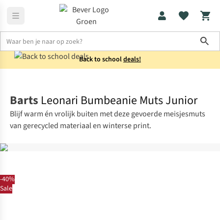
Sho
Back to school
deals!
Kids
Mutsen
Barts
Leonari Bumbeanie Muts Junior
Blijf warm én vrolijk buiten met deze gevoerde meisjesmuts
van gerecycled materiaal en winterse print.
-40%
Sale