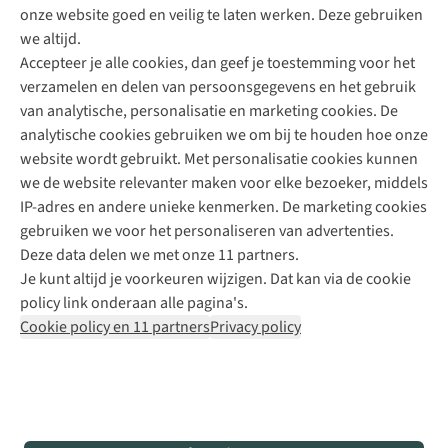
onze website goed en veilig te laten werken. Deze gebruiken
Direct advies van een Buitenexpert
we altijd.
Accepteer je alle cookies, dan geef je toestemming voor het
+31 (0)85 888 50 88
verzamelen en delen van persoonsgegevens en het gebruik
+31 6 12 28 49 80
van analytische, personalisatie en marketing cookies. De
analytische cookies gebruiken we om bij te houden hoe onze
Contactformulier
website wordt gebruikt. Met personalisatie cookies kunnen
we de website relevanter maken voor elke bezoeker, middels
IP-adres en andere unieke kenmerken. De marketing cookies
Algeme
gebruiken we voor het personaliseren van advertenties.
voorwa
Deze data delen we met onze 11 partners.
|
Je kunt altijd je voorkeuren wijzigen. Dat kan via de cookie
Priva
policy link onderaan alle pagina's.
polic
Cookie policy en 11 partners
Privacy policy
|
Cook
polic
|
© 202