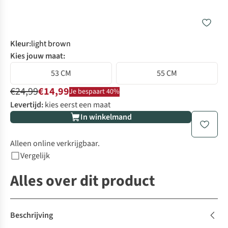
Kleur
:
light brown
Kies jouw maat:
53 CM
55 CM
€24,99
€14,99
Je bespaart 40%
Levertijd:
kies eerst een maat
In winkelmand
Alleen online verkrijgbaar.
Vergelijk
Alles over dit product
Beschrijving