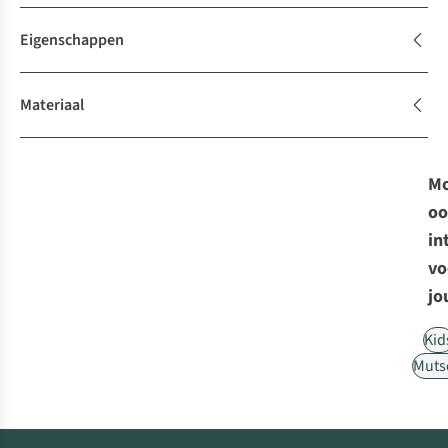
Eigenschappen
Materiaal
Mo
oo
in
vo
jo
Kid
Muts