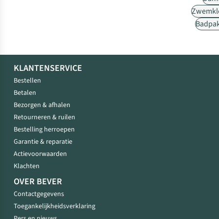
Zwemkl
Badpa
KLANTENSERVICE
Bestellen
Betalen
Bezorgen & afhalen
Retourneren & ruilen
Bestelling herroepen
Garantie & reparatie
Actievoorwaarden
Klachten
OVER BEVER
Contactgegevens
Toegankelijkheidsverklaring
Pers en nieuws