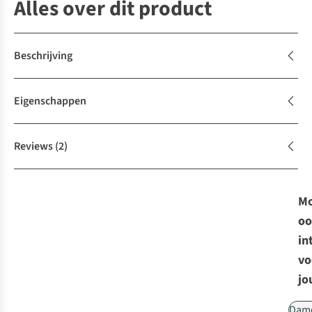
Alles over dit product
Beschrijving
Eigenschappen
Reviews
(2)
Mo
oo
in
vo
jo
Dam