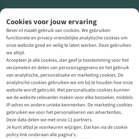
Volg ons voor meer Buiten
Cookies voor jouw ervaring
Bever.nl maakt gebruik van cookies. We gebruiken
functionele en privacy-vriendelijke analytische cookies om
onze website goed en veilig te laten werken. Deze gebruiken
Direct advies van een Buitenexpert
we altijd.
Accepteer je alle cookies, dan geef je toestemming voor het
+31 (0)85 888 50 88
verzamelen en delen van persoonsgegevens en het gebruik
+31 6 12 28 49 80
van analytische, personalisatie en marketing cookies. De
analytische cookies gebruiken we om bij te houden hoe onze
Contactformulier
website wordt gebruikt. Met personalisatie cookies kunnen
we de website relevanter maken voor elke bezoeker, middels
IP-adres en andere unieke kenmerken. De marketing cookies
Algeme
gebruiken we voor het personaliseren van advertenties.
voorwa
Deze data delen we met onze 11 partners.
|
Je kunt altijd je voorkeuren wijzigen. Dat kan via de cookie
Priva
policy link onderaan alle pagina's.