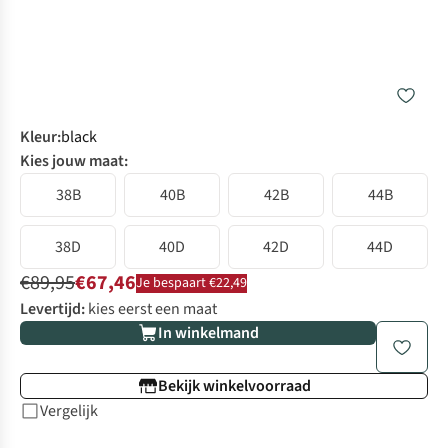
Kleur
:
black
Kies jouw maat:
38B
40B
42B
44B
38D
40D
42D
44D
€89,95
€67,46
Je bespaart €22,49
Levertijd:
kies eerst een maat
In winkelmand
Bekijk winkelvoorraad
Vergelijk