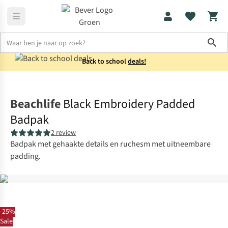
Sho
Back to school
deals!
Zwemkleding
Badpakken
Beachlife
Black Embroidery Padded
Badpak
2 review
Badpak met gehaakte details en ruchesm met uitneembare
padding.
-25%
Sale