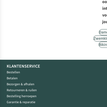
oo
in
vo
jo
Dam
Zwemkl
Bikin
KLANTENSERVICE
Bestellen
Betalen
Bezorgen & afhalen
Retourneren & ruilen
Bestelling herroepen
Garantie & reparatie