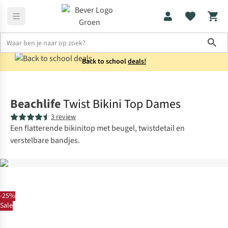
Sho
Back to school
deals!
Zwemkleding
Bikini's
Beachlife
Twist Bikini Top Dames
3 review
Een flatterende bikinitop met beugel, twistdetail en
verstelbare bandjes.
-25%
Sale