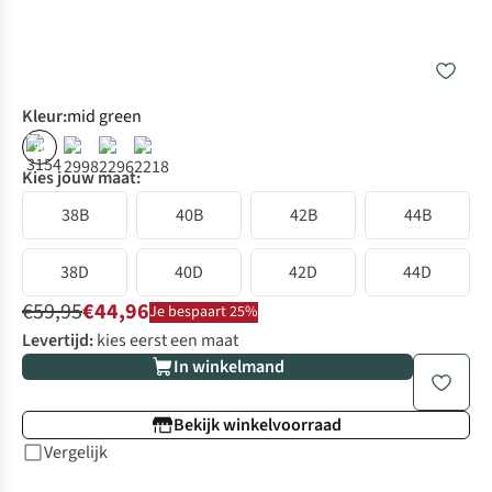
Kleur
:
mid green
%
%
%
%
Kies jouw maat:
38B
40B
42B
44B
38D
40D
42D
44D
€59,95
€44,96
Je bespaart 25%
Levertijd:
kies eerst een maat
In winkelmand
Bekijk winkelvoorraad
Vergelijk