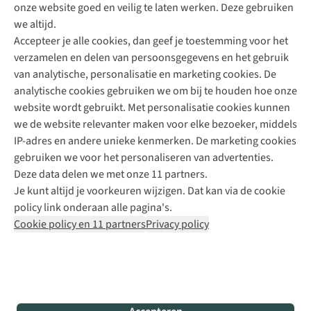
onze website goed en veilig te laten werken. Deze gebruiken
Direct advies van een Buitenexpert
we altijd.
Accepteer je alle cookies, dan geef je toestemming voor het
+31 (0)85 888 50 88
verzamelen en delen van persoonsgegevens en het gebruik
+31 6 12 28 49 80
van analytische, personalisatie en marketing cookies. De
analytische cookies gebruiken we om bij te houden hoe onze
Contactformulier
website wordt gebruikt. Met personalisatie cookies kunnen
we de website relevanter maken voor elke bezoeker, middels
IP-adres en andere unieke kenmerken. De marketing cookies
Algeme
gebruiken we voor het personaliseren van advertenties.
voorwa
Deze data delen we met onze 11 partners.
|
Je kunt altijd je voorkeuren wijzigen. Dat kan via de cookie
Priva
policy link onderaan alle pagina's.
polic
Cookie policy en 11 partners
Privacy policy
|
Cook
polic
|
© 202