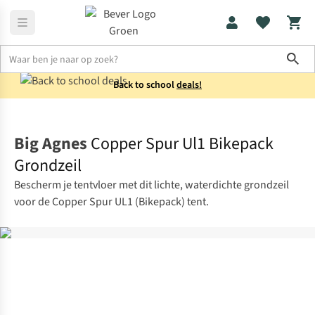
Sho
Back to school
deals!
Tentaccessoires
Grondzeilen
Big Agnes
Copper Spur Ul1 Bikepack
Grondzeil
Bescherm je tentvloer met dit lichte, waterdichte grondzeil
voor de Copper Spur UL1 (Bikepack) tent.