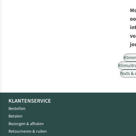
Mo
oo
in
vo
jo
Klim
Klimuitr
Nuts &
KLANTENSERVICE
Bestellen
Betalen
Bezorgen & afhalen
Retourneren & ruilen