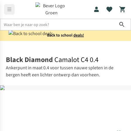
Sho
Back to school
deals!
Klimuitrusting
Nuts & cams
Black Diamond
Camalot C4 0.4
Ankerpunt in maat 0.4 voor tussen nauwe spleten in de
bergen heeft een lichter ontwerp dan voorheen.