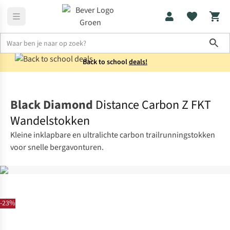
Sho
Back to school
deals!
Wandelaccessoires
Wandelstokken
Black Diamond
Distance Carbon Z FKT
Wandelstokken
Kleine inklapbare en ultralichte carbon trailrunningstokken
voor snelle bergavonturen.
-23%