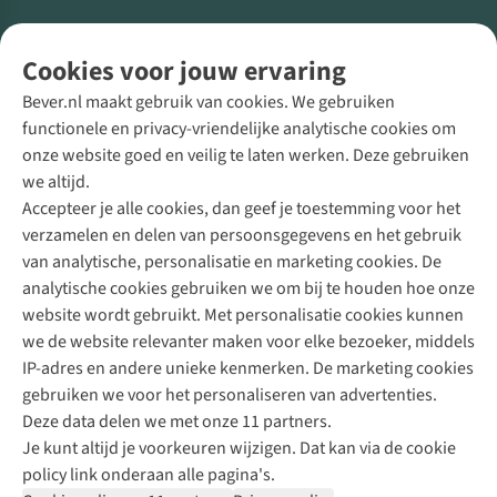
Volg ons voor meer Buiten
Cookies voor jouw ervaring
Bever.nl maakt gebruik van cookies. We gebruiken
functionele en privacy-vriendelijke analytische cookies om
onze website goed en veilig te laten werken. Deze gebruiken
Direct advies van een Buitenexpert
we altijd.
Accepteer je alle cookies, dan geef je toestemming voor het
+31 (0)85 888 50 88
verzamelen en delen van persoonsgegevens en het gebruik
+31 6 12 28 49 80
van analytische, personalisatie en marketing cookies. De
analytische cookies gebruiken we om bij te houden hoe onze
Contactformulier
website wordt gebruikt. Met personalisatie cookies kunnen
we de website relevanter maken voor elke bezoeker, middels
IP-adres en andere unieke kenmerken. De marketing cookies
Algeme
gebruiken we voor het personaliseren van advertenties.
voorwa
Deze data delen we met onze 11 partners.
|
Je kunt altijd je voorkeuren wijzigen. Dat kan via de cookie
Priva
policy link onderaan alle pagina's.
polic