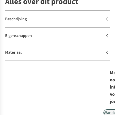
Alles over dit product
Beschrijving
Eigenschappen
Materiaal
Mo
oo
in
vo
jo
Wande