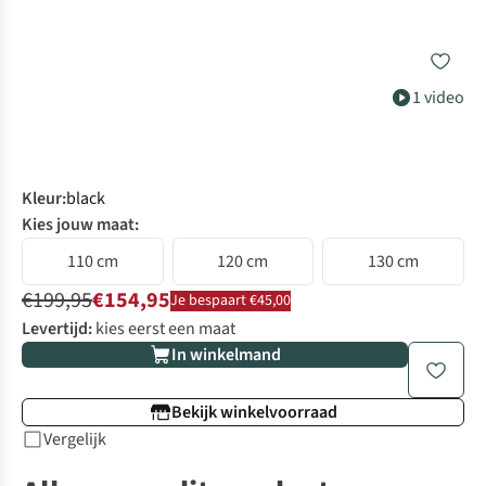
1 video
Kleur
:
black
Kies jouw maat:
110 cm
120 cm
130 cm
€199,95
€154,95
Je bespaart €45,00
Levertijd:
kies eerst een maat
In winkelmand
Bekijk winkelvoorraad
Vergelijk