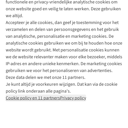
functionele en privacy-vriendelijke analytische cookies om
onze website goed en veilig te laten werken. Deze gebruiken
Direct advies van een Buitenexpert
we altijd.
Accepteer je alle cookies, dan geef je toestemming voor het
+31 (0)85 888 50 88
verzamelen en delen van persoonsgegevens en het gebruik
+31 6 12 28 49 80
van analytische, personalisatie en marketing cookies. De
analytische cookies gebruiken we om bij te houden hoe onze
Contactformulier
website wordt gebruikt. Met personalisatie cookies kunnen
we de website relevanter maken voor elke bezoeker, middels
IP-adres en andere unieke kenmerken. De marketing cookies
Algeme
gebruiken we voor het personaliseren van advertenties.
voorwa
Deze data delen we met onze 11 partners.
|
Je kunt altijd je voorkeuren wijzigen. Dat kan via de cookie
Priva
policy link onderaan alle pagina's.
polic
Cookie policy en 11 partners
Privacy policy
|
Cook
polic
|