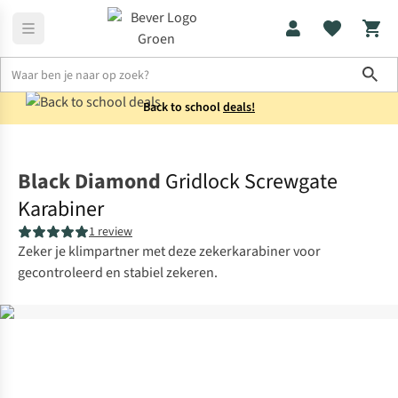
Sho
Back to school
deals!
Klimuitrusting
Karabiners
Black Diamond
Gridlock Screwgate
Karabiner
1 review
Zeker je klimpartner met deze zekerkarabiner voor
gecontroleerd en stabiel zekeren.