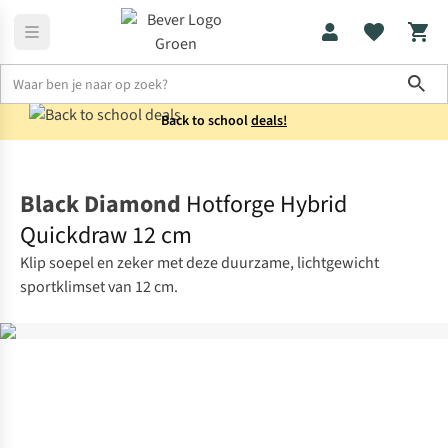
Sho
Back to school
deals!
Klimuitrusting
Klimsetjes
Black Diamond
Hotforge Hybrid
Quickdraw 12 cm
Klip soepel en zeker met deze duurzame, lichtgewicht
sportklimset van 12 cm.