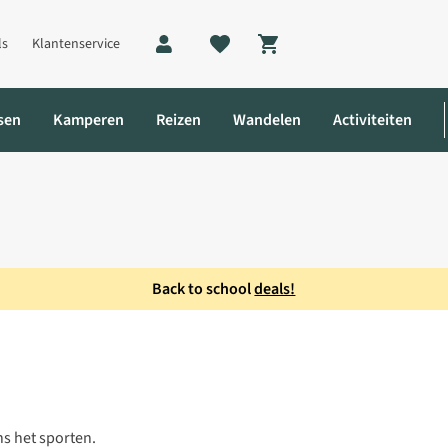
ls
Klantenservice
Shopping cart
sen
Kamperen
Reizen
Wandelen
Activiteiten
Back to school
deals!
ens het sporten.