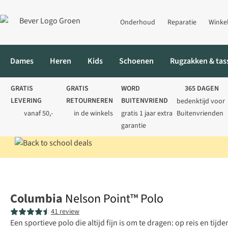
Onderhoud
Reparatie
Winke
Dames
Heren
Kids
Schoenen
Rugzakken & tas
GRATIS
GRATIS
WORD
365 DAGEN
LEVERING
RETOURNEREN
BUITENVRIEND
bedenktijd voor
vanaf 50,-
in de winkels
gratis 1 jaar extra
Buitenvrienden
garantie
Home
Heren
Shirts
Polo's
Nelson Point™ Polo
Columbia
Nelson Point™ Polo
41 review
Een sportieve polo die altijd fijn is om te dragen: op reis en tijd