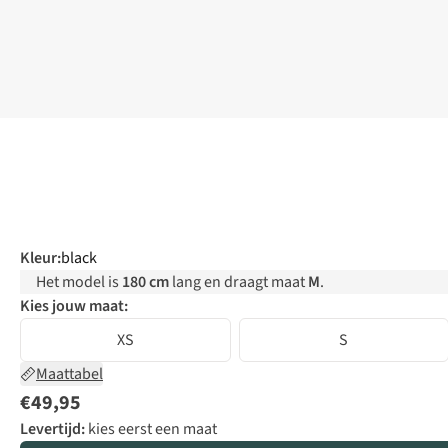
Kleur
:
black
Het model is
180 cm
lang en draagt maat
M
.
Kies jouw maat:
XS
S
Maattabel
€49,95
Levertijd:
kies eerst een maat