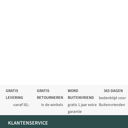
GRATIS
GRATIS
WORD
365 DAGEN
LEVERING
RETOURNEREN
BUITENVRIEND
bedenktijd voor
vanaf 50,-
in de winkels
gratis 1 jaar extra
Buitenvrienden
garantie
KLANTENSERVICE